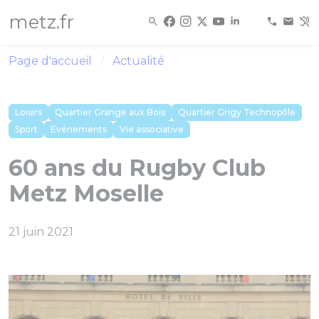
Panneau de gestion des cookies
metz.fr
Page d'accueil
Actualité
Loisirs
Quartier Grange aux Bois
Quartier Grigy Technopôle
Sport
Evénements
Vie associative
60 ans du Rugby Club
Metz Moselle
21 juin 2021