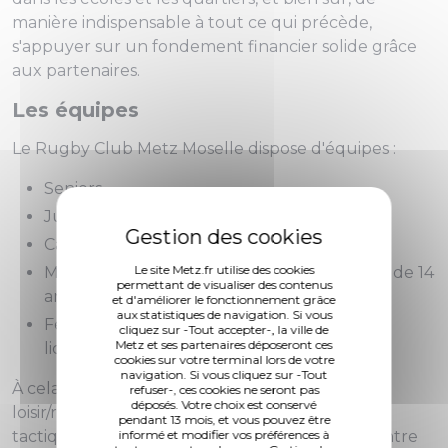
manière indispensable à tout ce qui précède,
s'appuyer sur un fondement financier solide grâce
aux partenaires.
Les équipes
Le Rugby Club Metz Moselle dispose d'équipes :
Seniors
Juniors (moins de 18 ans du Pôle Jeunes)
Cadets (moins de 16 ans du Pôle Jeunes)
Le site Metz.fr utilise des cookies
Moins de 6 ans, 8 ans, 10 ans, 12 ans et moins de 14
permettant de visualiser des contenus
ans de l'École de rugby
et d'améliorer le fonctionnement grâce
aux statistiques de navigation. Si vous
Féminines, avec plus d'une vingtaine de
cliquez sur -Tout accepter-, la ville de
Metz et ses partenaires déposeront ces
licenciées
cookies sur votre terminal lors de votre
navigation. Si vous cliquez sur -Tout
À cela s'ajoute les activités relatives au rugby
refuser-, ces cookies ne seront pas
déposés. Votre choix est conservé
loisir/rugby à 5, sport mixte convivial, ludique et
pendant 13 mois, et vous pouvez être
informé et modifier vos préférences à
tactique (rugby sans contact), mais aussi au Centre