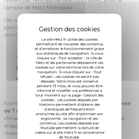
réalisés par l'entreprise Jean LEFEBVRE, pour le
compte de Metz Métropole.
Ces opérations pourraient entraîner quelques
perturbations des conditions habituelles de
circulation et de stationnement.
Le site Metz.fr utilise des cookies
permettant de visualiser des contenus
et d'améliorer le fonctionnement grâce
aux statistiques de navigation. Si vous
Travaux sur voie METTIS,
cliquez sur -Tout accepter-, la ville de
Metz et ses partenaires déposeront ces
boulevard Sérot et rue de la
cookies sur votre terminal lors de votre
navigation. Si vous cliquez sur -Tout
refuser-, ces cookies ne seront pas
Garde
déposés. Votre choix est conservé
pendant 13 mois, et vous pouvez être
informé et modifier vos préférences à
tout moment sur la page -Gestion des
cookies-. Les cookies déposés par
À compter du
mercredi 7 juillet et pour une durée
Matomo permettent d'obtenir des
statistiques de fréquentation
de 7 semaines
et sous réserve des conditions
anonymes du site afin d'optimiser son
climatiques et aléas techniques, Metz Métropole
ergonomie , sa navigation et ses
contenus. Les cookies déposés par
engage plusieurs travaux sur la voie METTIS au
Youtube permettent la lecture de
vidéos sur le site metz.fr en provenance
niveau du boulevard Robert Sérot.
de Youtube.