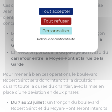
Ces opérations qui seront réalisées par l'entreprise
Jean LEFEBVRE, dans le cadre du programme
Tout accepter
d'entretien des voiries de Metz Métropole,
Tout refuser
concerneront :
Personnaliser
Le remplacement de bordures sur un tronçon
du
boulevard Robert Sérot
Politique de confidentialité
et de la
rue de la
Garde
.
La réfection ponctuelle du pavage au niveau du
carrefour entre le Moyen-Pont et la rue de la
Garde
.
Pour mener à bien ces opérations, le boulevard
Robert Sérot sera donc interdit à la circulation
durant toute la durée du chantier, avec la mise en
place d’une déviation en deux phases :
Du 7 au 23 juillet
: un tronçon du boulevard
Robert Sérot et du Moyen-Pont seront interdits