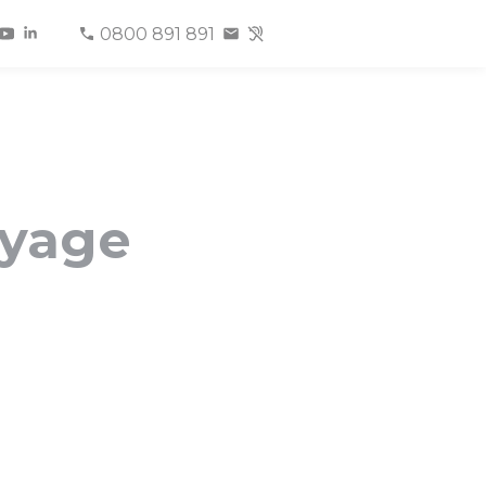
0800 891 891
oyage