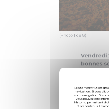
(Photo 1 de 8)
Vendredi 
bonnes so
voyage sp
Le site Metz.fr utilise d
Comment profiter d
navigation. Si vous cliqu
votre navigation. Si vous
avec les plantes ? 
vous pouvez être inform
!
Matomo permettent d'obte
et ses contenus. Les co