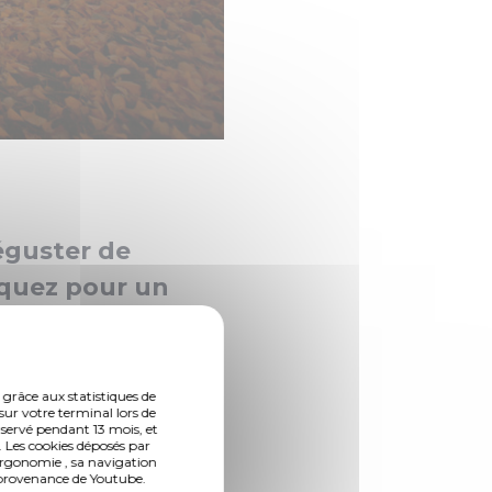
(Photo 2 de 8)
éguster de
rquez pour un
 grâce aux statistiques de
tout en voyageant
sur votre terminal lors de
nservé pendant 13 mois, et
au Jardin Botanique
 Les cookies déposés par
ergonomie , sa navigation
n provenance de Youtube.