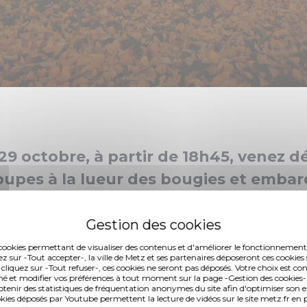
29 octobre, à partir de 18h45, venez d
upes à la lueur des bougies et emba
atio-temporel au Jardin Botanique.
es cookies permettant de visualiser des contenus et d'améliorer le fonctionnement
e l'ambiance d'Halloween, manger de bonnes soupes, 
ez sur -Tout accepter-, la ville de Metz et ses partenaires déposeront ces cookies 
 cliquez sur -Tout refuser-, ces cookies ne seront pas déposés. Votre choix est co
En vous rendant vendredi 29 octobre, à partir de 18h45, 
é et modifier vos préférences à tout moment sur la page -Gestion des cookies-.
nir des statistiques de fréquentation anonymes du site afin d'optimiser son 
okies déposés par Youtube permettent la lecture de vidéos sur le site metz.fr e