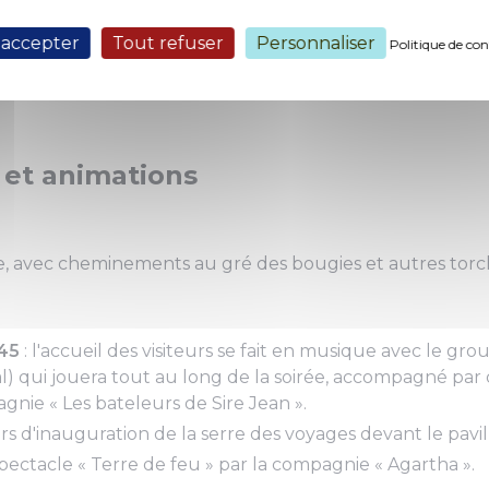
e jour-là, le jardin fermera ses portes à 16h, pour mieux
ode nocturne ». Que les visiteurs soient prêts à embarq
 accepter
Tout refuser
Personnaliser
Politique de con
onctué d'ardentes animations…
et animations
 avec cheminements au gré des bougies et autres tor
h45
: l'accueil des visiteurs se fait en musique avec le gro
al) qui jouera tout au long de la soirée, accompagné par
gnie « Les bateleurs de Sire Jean ».
urs d'inauguration de la serre des voyages devant le pavil
spectacle « Terre de feu » par la compagnie « Agartha ».