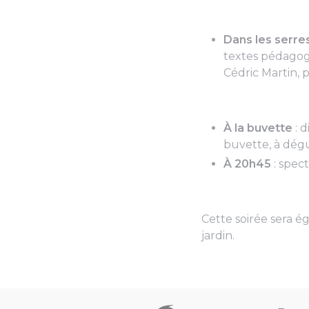
Dans les serre
textes pédagog
Cédric Martin, 
À la buvette
: 
buvette, à dégu
À 20h45
: spec
Cette soirée sera é
jardin.