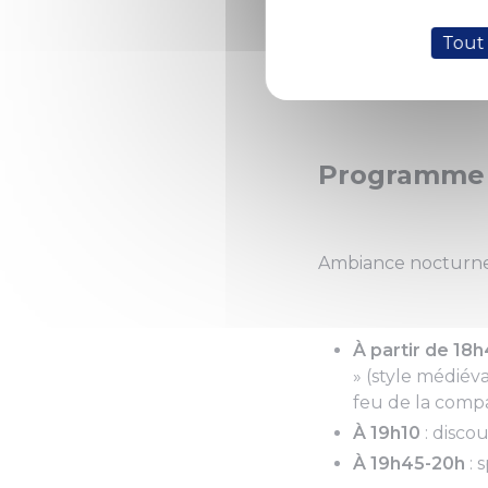
Exceptionnellement c
de journée, « en m
Tout
hors du commun, p
Programme 
Ambiance nocturne,
À partir de 18
» (style médiév
feu de la compa
À 19h10
: disco
À 19h45-20h
: 