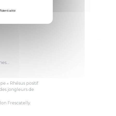
 les rouvrir en fin
uer pour un voyage
fidentialité
ches…
upe « Rhésus positif
 des jongleurs de
lon Frescatelly.