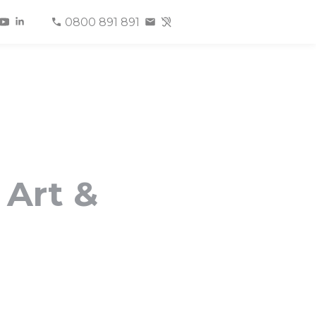
0800 891 891
 Art &