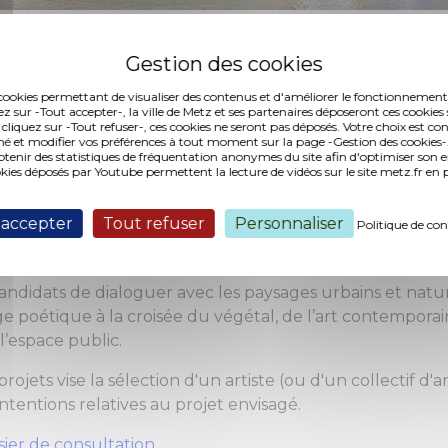
ŒUVRE ARTISTIQUE ÉPHÉMÈRE SUR LE PARCOURS AR
es cookies permettant de visualiser des contenus et d'améliorer le fonctionnement
ez sur -Tout accepter-, la ville de Metz et ses partenaires déposeront ces cookies 
n festival d'été, Constellations de Metz 2022, la Ville de
 cliquez sur -Tout refuser-, ces cookies ne seront pas déposés. Votre choix est co
es pour la production et la diffusion d'une œuvre ou d’un
é et modifier vos préférences à tout moment sur la page -Gestion des cookies-.
nir des statistiques de fréquentation anonymes du site afin d'optimiser son 
(e), qui prendra place au sein du parcours « Art & Jardin
okies déposés par Youtube permettent la lecture de vidéos sur le site metz.fr e
 mise en valeur des sites patrimoniaux ou environnement
 accepter
Tout refuser
Personnaliser
Politique de con
oser l’installation d’une œuvre d’art éphémère, destin
e.
candidats de dialoguer avec les paysages urbains et natu
poétique à la croisée du végétal, de l’art contemporain
 l’espace public.
ojets vise la sélection d'un artiste (ou d'un collectif d'ar
ntentions relatives au projet envisagé.
sier de consultation