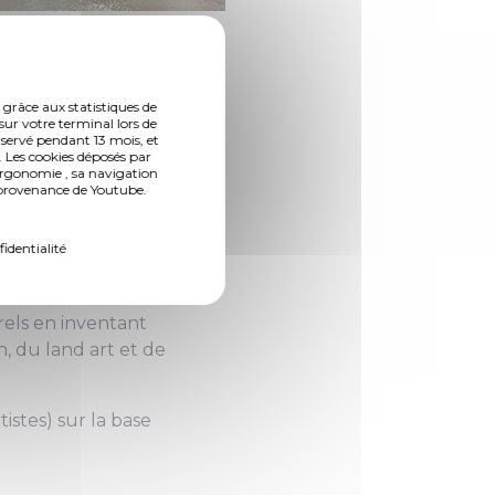
T & JARDINS
 grâce aux statistiques de
sur votre terminal lors de
 Metz lance un appel
nservé pendant 13 mois, et
 projet artistique,
 Les cookies déposés par
ergonomie , sa navigation
s » du festival.
n provenance de Youtube.
aux, la Ville de
fidentialité
ée à demeurer entre
rels en inventant
, du land art et de
tistes) sur la base