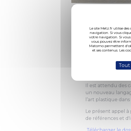
(Photo 1 de 1)
CRÉATION D'UNE 
Le site Metz.fr utilise d
navigation. Si vous cliqu
Dans le cadre de so
votre navigation. Si vous
à projets aux artist
vous pouvez être inform
Matomo permettent d'obte
plastique ou végétal
et ses contenus. Les co
Dans un objectif de
Tout
Metz souhaite prop
3 et 5 ans sur le sit
Il est attendu des 
un nouveau langage 
l’art plastique dans
Le présent appel à pr
de références et d'i
Télécharger le dos