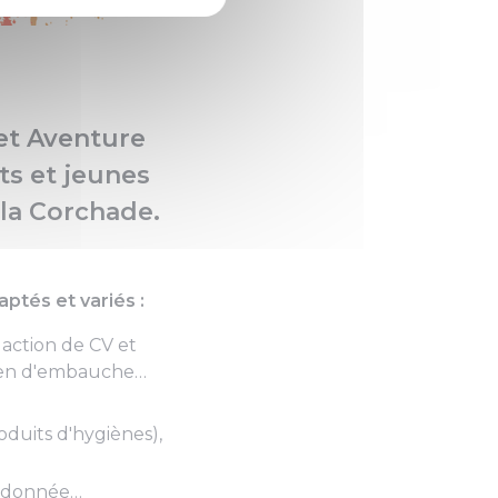
net Aventure
ts et jeunes
 la Corchade.
ptés et variés :
daction de CV et
etien d'embauche…
roduits d'hygiènes),
randonnée…