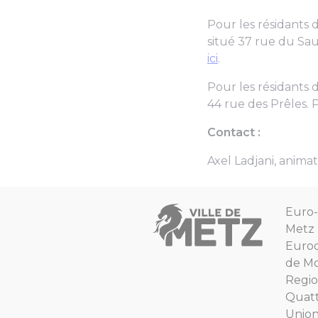
Pour les résidants 
situé 37 rue du Saul
ici
.
Pour les résidants 
44 rue des Prêles. P
Contact :
Axel Ladjani, anima
Euro-
Metz
Euro
de Mo
Regio
Quat
Unio