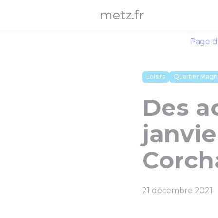
Panneau de gestion des cookies
metz.fr
Page d
Loisirs
Quartier Magn
Des ac
janvie
Corch
21 décembre 2021