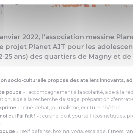
)
janvier 2022, l'association messine Pla
le projet Planet AJT pour les adolescen
12-25 ans) des quartiers de Magny et de
on socio-culturelle propose des ateliers innovants, ada
de pouce
» : accompagnement à la scolarité, aide à la ré
ation, aide à la recherche de stage, préparation d'entr
exprime
» : ciné-débat, journalisme, écriture, théâtre…
oi qui l'ai fait !
» : cuisine, do it yourself (cosmétiques, p
…
 bouge
» : self defense, boxing, yoga, escalade, fitness, 