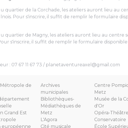
du quartier de la Corchade, les ateliers auront lieu au ce
nois. Pour s'inscrire, il suffit de remplir le formulaire di
du quartier de Magny, les ateliers auront lieu au centre s
our s'inscrire, il suffit de remplir le formulaire disponibl
teur : 07 67 11 67 73 / planetaventureaxel@gmail.com
Métropole de
Archives
Centre Pompi
municipales
Metz
département
Bibliothèques-
Musée de la C
selle
Médiathèques de
d'Or
n Grand Est
Metz
Opéra-Théâtr
tropole
L'Agora
Conservatoire
n européenne
Cité musicale
École Supérie