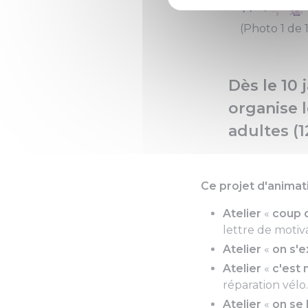
(Photo 1 de 1
Dès le 10 
organise 
adultes (
Ce projet d'animati
Atelier
«
coup 
lettre de motiv
Atelier
«
on s'
Atelier
«
c'est m
réparation vélo
Atelier
«
on se