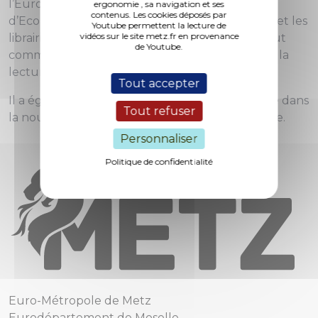
l’Eurométropole a félicité l’Institut Européen
ergonomie , sa navigation et ses
contenus. Les cookies déposés par
d’Ecologie, les auteurs/autrices en compétition et les
Youtube permettent la lecture de
vidéos sur le site metz.fr en provenance
librairies locales partenaires. Il a rappelé que tout
de Youtube.
comme l’a fait
Cinemaplanète
avec le 7ème art, la
lecture éveille les consciences.
Tout accepter
Il a également rappelé l’engagement de la Ville dans
Tout refuser
la nouvelle démarche de Metz Ville Apprenante.
Personnaliser
Politique de confidentialité
Euro-Métropole de Metz
Eurodépartement de Moselle