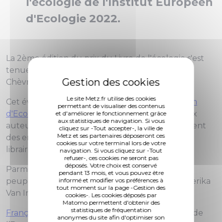
l'écologie de l'Institut Européen
d'Ecologie 2022.
La 2ème édition du prix du Livre de l'écologie s'est
tenue samedi 10 décembre au grenier de
Chèvremont.
Le site Metz.fr utilise des cookies
Cet événement organisé par l’
Institut Européen
permettant de visualiser des contenus
d'Ecologie
soutient et apporte de la visibilité aux
et d'améliorer le fonctionnement grâce
aux statistiques de navigation. Si vous
auteurs afin de faire rayonner les livres qui traitent
cliquez sur -Tout accepter-, la ville de
Metz et ses partenaires déposeront ces
des enjeux environnementaux, mais aussi les
cookies sur votre terminal lors de votre
librairies locales.
navigation. Si vous cliquez sur -Tout
refuser-, ces cookies ne seront pas
déposés. Votre choix est conservé
Parmi les 5 livres en compétition, « Ce que les
pendant 13 mois, et vous pouvez être
peuples racines ont à nous dire » écrit par Frederika
informé et modifier vos préférences à
tout moment sur la page -Gestion des
Van Ingen obtient le 1er prix.
cookies-. Les cookies déposés par
Matomo permettent d'obtenir des
statistiques de fréquentation
François Grosdidier
Maire de Metz et Président de
anonymes du site afin d'optimiser son