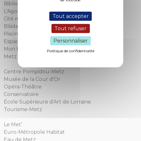
Bibliothèques-Médiathèques de Metz
L'Agora
Tout accepter
Cité musicale
Bliiida
Tout refuser
Piscines municipales
Personnaliser
Espace famille
Mon Emploi Metz
Politique de confidentialité
Metz l’étudiante
Centre Pompidou-Metz
Musée de la Cour d'Or
Opéra-Théâtre
Conservatoire
École Supérieure d'Art de Lorraine
Tourisme-Metz
Le Met’
Euro-Métropole Habitat
Eau de Metz