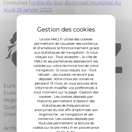
Consultez l'
ordre du jour du conseil municipal du
jeudi 26 janvier 2023
.
Le site Metz.fr utilise des cookies
permettant de visualiser des contenus
et d'améliorer le fonctionnement grâce
aux statistiques de navigation. Si vous
cliquez sur -Tout accepter-, la ville de
Metz et ses partenaires déposeront ces
cookies sur votre terminal lors de votre
navigation. Si vous cliquez sur -Tout
refuser-, ces cookies ne seront pas
déposés. Votre choix est conservé
pendant 13 mois, et vous pouvez être
Euro-Métropole de Metz
informé et modifier vos préférences à
tout moment sur la page -Gestion des
Eurodépartement de Moselle
cookies-. Les cookies déposés par
Region Grand Est
Matomo permettent d'obtenir des
statistiques de fréquentation
Quattropole
anonymes du site afin d'optimiser son
Union européenne
ergonomie , sa navigation et ses
contenus. Les cookies déposés par
Youtube permettent la lecture de
vidéos sur le site metz.fr en provenance
Archives municipales
de Youtube.