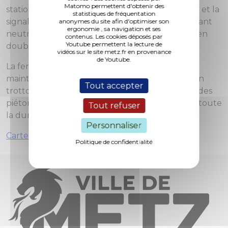
Matomo permettent d'obtenir des
stationnement, selon l'avancement du chantier et la
statistiques de fréquentation
signalisation mise en place. En effet, une voie étant
anonymes du site afin d'optimiser son
ergonomie , sa navigation et ses
neutralisée, la circulation s'effectue sur 2 voies en
contenus. Les cookies déposés par
Youtube permettent la lecture de
double sens sur le pont.
vidéos sur le site metz.fr en provenance
de Youtube.
La fermeture à la circulation des véhicules sera
maintenue jusqu’au
lundi 28/08/2023 inclus.
Un
Tout accepter
trottoir, permettant la circulation des cycles et des
piétons sur l’ouvrage, reste accessible pendant toute
Tout refuser
la durée du chantier.
Personnaliser
Carte des travaux sur la voie publique
Politique de confidentialité