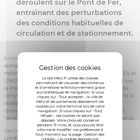
déroulent sur le Pont de Fer,
entraînant des perturbations
des conditions habituelles de
circulation et de stationnement.
À compter du 17 avril, et pour une durée de 19
semaines (sous réserve d'aléas techniques et/ou
météorologiques), les entreprises EST OUVRAGES et
Le site Metz.fr utilise des cookies
LINGENHELD réalisent des travaux d'étanchéité sur
permettant de visualiser des contenus
et d'améliorer le fonctionnement grâce
le Pont de Fer, entre les carrefours de la route de
aux statistiques de navigation. Si vous
Lorry et de la rue des Alliés. Les travaux consistent à
cliquez sur -Tout accepter-, la ville de
Metz et ses partenaires déposeront ces
réaliser une nouvelle étanchéité sur le pont, à
cookies sur votre terminal lors de votre
rénover la chaussée et à moderniser et sécuriser
navigation. Si vous cliquez sur -Tout
refuser-, ces cookies ne seront pas
l’aménagement cyclable sur l’ouvrage et ses abords.
déposés. Votre choix est conservé
pendant 13 mois, et vous pouvez être
informé et modifier vos préférences à
Ces travaux entraînent des perturbations des
tout moment sur la page -Gestion des
conditions habituelles de circulation et de
cookies-. Les cookies déposés par