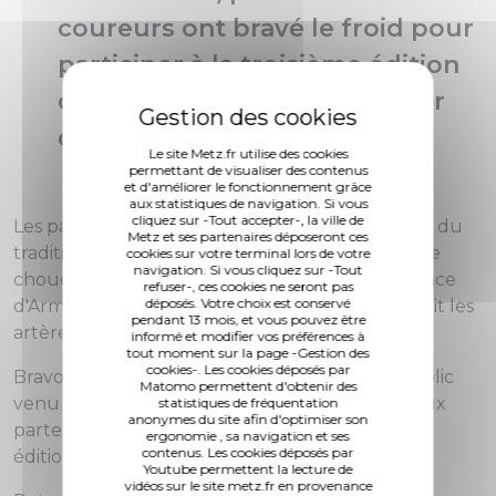
coureurs ont bravé le froid pour
participer à la troisième édition
de la Nocti'Run, en plein cœur
de Metz.
Le site Metz.fr utilise des cookies
permettant de visualiser des contenus
et d'améliorer le fonctionnement grâce
aux statistiques de navigation. Si vous
cliquez sur -Tout accepter-, la ville de
Les participants, équipés de lampes frontales et du
Metz et ses partenaires déposeront ces
traditionnels t-shirt fluo, floqué d'un symbole de
cookies sur votre terminal lors de votre
navigation. Si vous cliquez sur -Tout
chouette, se sont retrouvés pour un départ place
refuser-, ces cookies ne seront pas
déposés. Votre choix est conservé
d'Armes, ce dimanche soir pour parcourir de nuit les
pendant 13 mois, et vous pouvez être
artères et places de la ville.
informé et modifier vos préférences à
tout moment sur la page -Gestion des
cookies-. Les cookies déposés par
Bravo à tous les courageux participants, au public
Matomo permettent d'obtenir des
venu les encourager, aux bénévoles, ainsi qu'aux
statistiques de fréquentation
anonymes du site afin d'optimiser son
partenaires pour le succès de cette troisième
ergonomie , sa navigation et ses
contenus. Les cookies déposés par
édition.
Youtube permettent la lecture de
vidéos sur le site metz.fr en provenance