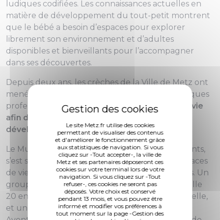
ludiques codifiées. Les connaissances actuelles en
matière de développement du tout-petit montrent
que le bébé a besoin d’espaces pour explorer
librement son environnement et d’adultes
disponibles et bienveillants pour l’accompagner
dans ses découvertes.
Depuis deux ans, les crèches de la Ville de Metz ont
mené une réflexion pour faire évoluer les pratiques
professionnelles
en repensant les espaces de vie
afin de favoriser l’épanouissement et le
Le site Metz.fr utilise des cookies
développement harmonieux des enfants.
permettant de visualiser des contenus
et d'améliorer le fonctionnement grâce
aux statistiques de navigation. Si vous
Le Multi-Accueil « la Vigneraie » à Devant les Ponts,
cliquez sur -Tout accepter-, la ville de
s’est saisi de ce projet pour réaménager ses espaces
Metz et ses partenaires déposeront ces
cookies sur votre terminal lors de votre
de vie et créer deux groupes d’âges transverses. Un
navigation. Si vous cliquez sur -Tout
groupe au rez-de-chaussée, les Raoudis, accueille
refuser-, ces cookies ne seront pas
déposés. Votre choix est conservé
20 enfants de 2 mois à l’entrée à l’école maternelle,
pendant 13 mois, et vous pouvez être
informé et modifier vos préférences à
et un deuxième groupe de 30 enfants, les
tout moment sur la page -Gestion des
Aventuriers, est situé à l’étage. Chaque univers de