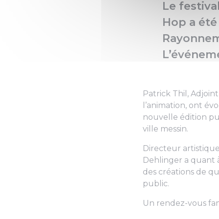
Le festiva
Hop a été 
Rayonneme
L’événemen
Patrick Thil, Adjoin
l’animation, ont év
nouvelle édition pu
ville messin.
Directeur artistiqu
Dehlinger a quant 
des créations de qua
public.
Un rendez-vous famil