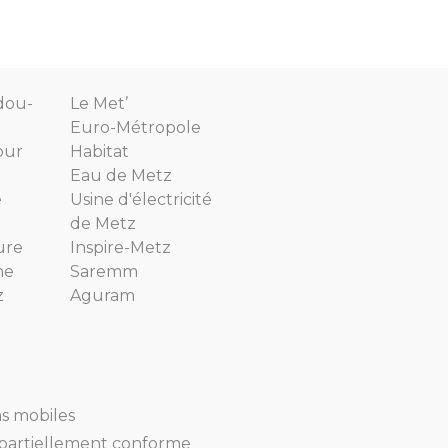
dou-
Le Met’
Euro-Métropole
our
Habitat
Eau de Metz
e
Usine d'électricité
de Metz
ure
Inspire-Metz
ne
Saremm
z
Aguram
ns mobiles
 : partiellement conforme