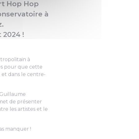
ert Hop Hop
onservatoire à
.
 2024 !
tropolitain à
tés pour que cette
 et dans le centre-
t-Guillaume
rmet de présenter
re les artistes et le
pas manquer !