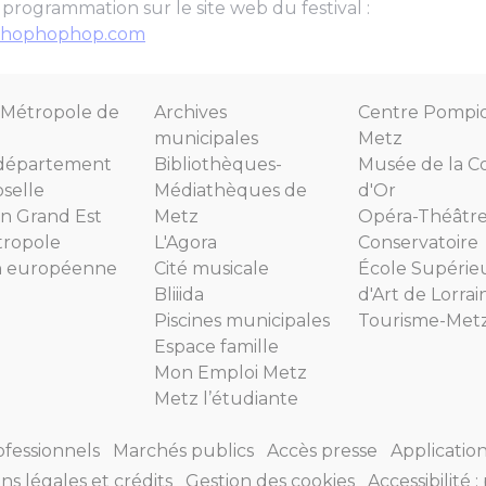
programmation sur le site web du festival :
valhophophop.com
Métropole de
Archives
Centre Pompi
municipales
Metz
département
Bibliothèques-
Musée de la C
selle
Médiathèques de
d'Or
n Grand Est
Metz
Opéra-Théâtr
tropole
L'Agora
Conservatoire
n européenne
Cité musicale
École Supérie
Bliiida
d'Art de Lorrai
Piscines municipales
Tourisme-Met
Espace famille
Mon Emploi Metz
Metz l’étudiante
ofessionnels
Marchés publics
Accès presse
Applicatio
ns légales et crédits
Gestion des cookies
Accessibilité