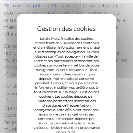
l’
Eurométropole de Metz
) en a également profité
pour visiter les locaux situés rue Chambière, pour
saluer les 117 agents et leurs rôles essentiels dans le
maintien de l’ordre et la tranquillité au sein de la
Ville de Metz.
Le site Metz.fr utilise des cookies
permettant de visualiser des contenus
De nombreux stands d’information et de
et d'améliorer le fonctionnement grâce
aux statistiques de navigation. Si vous
recrutement ont par ailleurs été installés dans la
cliquez sur -Tout accepter-, la ville de
cour d’honneur. Le but : informer les messins sur les
Metz et ses partenaires déposeront ces
cookies sur votre terminal lors de votre
missions et les enjeux auxquels se confrontent
navigation. Si vous cliquez sur -Tout
régulièrement les forces de police municipale.
refuser-, ces cookies ne seront pas
déposés. Votre choix est conservé
pendant 13 mois, et vous pouvez être
Les visiteurs ont pu aussi assister à des visites
informé et modifier vos préférences à
tout moment sur la page -Gestion des
commentées du bâtiment de police (salle
cookies-. Les cookies déposés par
d‘armement, Centre de Commandement
Matomo permettent d'obtenir des
statistiques de fréquentation
Opérationnel et de Renseignement, Centre de
anonymes du site afin d'optimiser son
ergonomie , sa navigation et ses
Supervision Urbain métropolitain…) et découvrir
contenus. Les cookies déposés par
l’exposition retraçant les 50 ans de la police
Youtube permettent la lecture de
vidéos sur le site metz.fr en provenance
municipale.
de Youtube.