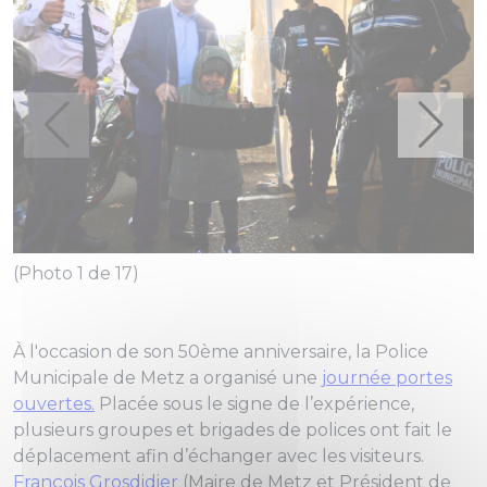
(Photo 1 de 17)
(
À l'occasion de son 50ème anniversaire, la Police
Municipale de Metz a organisé une
journée portes
ouvertes.
Placée sous le signe de l’expérience,
plusieurs groupes et brigades de polices ont fait le
déplacement afin d’échanger avec les visiteurs.
François Grosdidier
(Maire de Metz et Président de