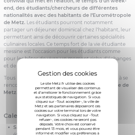
convivial qui met en relation, le temps d'un week-
end, des étudiants/chercheurs de différentes
nationalités avec des habitants de l'Eurométropole
de Metz.
Les étudiants pourront notamment
partager un déjeuner dominical chez l'habitant, leur
permettant ainsi de découvrir certaines spécialités
culinaires locales.
Ce temps fort de la vie étudiante
messine est l'occasion pour les étudiants comme
pour les hôtes de vivre un moment riche d'échanges
et de partage.
Tous les participants seront au préalable invités à se
Le site Metz.fr utilise des cookies
rencontrer lors d’une
réception à l’hôtel de ville de
permettant de visualiser des contenus
Metz
.
et d'améliorer le fonctionnement grâce
aux statistiques de navigation. Si vous
cliquez sur -Tout accepter-, la ville de
Metz et ses partenaires déposeront ces
cookies sur votre terminal lors de votre
Calendrier de l'édition 2024
navigation. Si vous cliquez sur -Tout
refuser-, ces cookies ne seront pas
déposés. Votre choix est conservé
Samedi 16 novembre 2024
: les
pendant 13 mois, et vous pouvez être
informé et modifier vos préférences à
étudiants/chercheurs internationaux et les