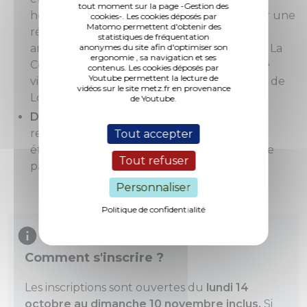
tout moment sur la page -Gestion des
hôtes seront accueillis à l’hôtel de ville pour une
cookies-. Les cookies déposés par
Matomo permettent d'obtenir des
réception officielle, suivie de plusieurs
statistiques de fréquentation
animations (visite gourmande du musée de La
anonymes du site afin d'optimiser son
ergonomie , sa navigation et ses
Cour d'Or, découverte de la ville, ou encore
contenus. Les cookies déposés par
Youtube permettent la lecture de
visite du Fonds régional d'art contemporain de
vidéos sur le site metz.fr en provenance
Lorraine).
de Youtube.
Dimanche 17 novembre 2024
: les hôtes
reçoivent chez eux un ou plusieurs
Tout accepter
étudiants/chercheurs internationaux afin de
Tout refuser
partager un déjeuner convivial.
Personnaliser
Politique de confidentialité
Comment s'inscrire ?
Les inscriptions sont ouvertes du
lundi 14
octobre au dimanche 10 novembre inclus.
Si