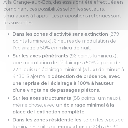
À la Grange-aux-Bois, des essais ont été effectués en
combinant ces possibilités selon les secteurs,
simulations à l’appui. Les propositions retenues sont
les suivantes :
Dans les zones d’activité sans extinction
(279
points lumineux), 6 heures de modulation de
l’éclairage à 50% en milieu de nuit.
Sur les axes pénétrants
(96 points lumineux),
une modulation de l’éclairage à 50% à partir de
22h, puis un éclairage minimal (3 lux) de minuit à
4h30. S’ajoute la
détection de présence, avec
une reprise de l’éclairage à 100% à hauteur
d’une vingtaine de passages piétons
.
Sur les axes structurants
(88 points lumineux),
même chose, avec un
éclairage minimal à la
place de l’extinction complète
.
Dans les zones résidentielles
, selon les types de
luminaires, soit une
modulation
de 20h à 5h30