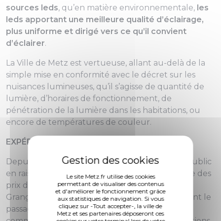
sources leds
, qu’en matière environnementale,
les
leds apportant une meilleure qualité d’éclairage,
plus uniforme et dirigé vers ce qu’il convient
d’éclairer
.
La Ville de Metz est vertueuse, allant au-delà de la
simple mise en conformité avec le décret sur les
nuisances lumineuses, qu’il s’agisse de quantité de
lumière, d’horaires de fonctionnement, de
pénétration de la lumière dans les habitations, ou
encore de températures de couleur.
EXPÉRIMENTER UN ÉCLAIRAGE INTELLIGENT
Depuis les mesures d’extinction de l’éclairage public
en raison de la crise énergétique et de la hausse des
Le site Metz.fr utilise des cookies
permettant de visualiser des contenus
prix de l’énergie, 75% des rues sont éteintes à la
et d'améliorer le fonctionnement grâce
Grange-aux-Bois, de manière différenciée, suivant le
aux statistiques de navigation. Si vous
cliquez sur -Tout accepter-, la ville de
passage de Mettis et des Lianes de transport en
Metz et ses partenaires déposeront ces
commun, et d’après un zonage relatif aux fonctions
cookies sur votre terminal lors de votre