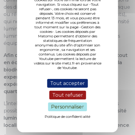
navigation. Si vous cliquez sur -Tout
des différents secteurs (zones d’activité économique
refuser-, ces cookies ne seront pas
déposés. Votre choix est conservé
ou résidentielles, axes structurants ou pénétrants),
pendant 13 mois, et vous pouvez être
qui ne nécessitent pas les mêmes besoins d’intensité
informé et modifier vos préférences à
tout moment sur la page -Gestion des
lumineuse. Le quartier dispose de 1 067 points
cookies-. Les cookies déposés par
lumineux pilotés au moyen de 28 armoires, tous
Matomo permettent d'obtenir des
statistiques de fréquentation
équipés en leds.
anonymes du site afin d'optimiser son
ergonomie , sa navigation et ses
contenus. Les cookies déposés par
Afin de répondre aux attentes des habitants, tout
Youtube permettent la lecture de
en économisant l’électricité et en préservant la
vidéos sur le site metz.fr en provenance
de Youtube.
biodiversité, la Ville de Metz, forte de son
expertise en matière d’éclairage urbain, va
Tout accepter
expérimenter un éclairage intelligent dans le
quartier.
Tout refuser
L’intelligence de l’éclairage repose sur plusieurs
Personnaliser
possibilités. D’une part, la
modulation de l’intensité
Politique de confidentialité
lumineuse selon l’avancée de la nuit et la
localisation
. D’autre part, la
détection de présence
.