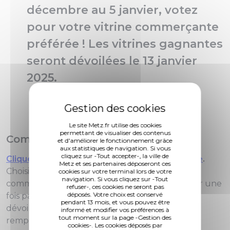
décembre au 5 janvier, votez
pour votre vitrine commerçante
préférée ! Les vitrines gagnantes
seront dévoilées le 13 janvier
2025.
Le site Metz.fr utilise des cookies
permettant de visualiser des contenus
Comment voter ?
et d'améliorer le fonctionnement grâce
aux statistiques de navigation. Si vous
cliquez sur -Tout accepter-, la ville de
Cliquez ici pour accéder au formulaire de vote
.
Metz et ses partenaires déposeront ces
Choisissez vos vitrines favorites et soutenez vos
cookies sur votre terminal lors de votre
navigation. Si vous cliquez sur -Tout
commerçants en un clic ! Il est possible de voter une
refuser-, ces cookies ne seront pas
déposés. Votre choix est conservé
fois par jour. Les commerçants gagnants seront
pendant 13 mois, et vous pouvez être
dévoilés lors d’une cérémonie spéciale et
informé et modifier vos préférences à
tout moment sur la page -Gestion des
remporteront des lots.
cookies-. Les cookies déposés par