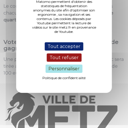
Matomo permettent d'obtenir des
Le commerce qui obtiendra le plus de voix dans
statistiques de fréquentation
anonymes du site afin d'optimiser son
chacun des 13 quartiers gagnera un lot.
Chaque
ergonomie , sa navigation et ses
contenus. Les cookies déposés par
quartier sera ainsi représenté par un lauréat.
Youtube permettent la lecture de
vidéos sur le site metz.fr en provenance
de Youtube.
Voter, c'est aussi avoir une chance de
Tout accepter
gagner !
Tout refuser
Une personne ayant participé au vote du public sera
tirée au sort et remportera un lot d’une valeur de
Personnaliser
100 euros à la Cité Musicale - Metz.
Politique de confidentialité