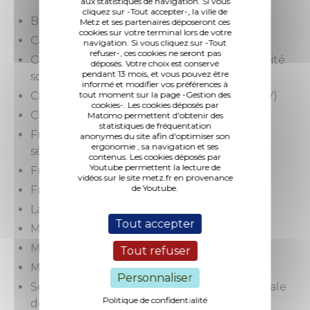
aux statistiques de navigation. Si vous
cliquez sur -Tout accepter-, la ville de
Banque des territoires
Metz et ses partenaires déposeront ces
cookies sur votre terminal lors de votre
Caisse d’allocations familiales (CAF)
navigation. Si vous cliquez sur -Tout
refuser-, ces cookies ne seront pas
Caisse nationale d’assurance maladie (Sécurité
déposés. Votre choix est conservé
pendant 13 mois, et vous pouvez être
sociale)
informé et modifier vos préférences à
Caisse nationale d’assurance vieillesse (CNAV)
tout moment sur la page -Gestion des
cookies-. Les cookies déposés par
Chèque énergie
Matomo permettent d'obtenir des
statistiques de fréquentation
France Titres - Agence nationale des titres
anonymes du site afin d'optimiser son
ergonomie , sa navigation et ses
sécurisés (ANTS)
contenus. Les cookies déposés par
Youtube permettent la lecture de
France Travail
vidéos sur le site metz.fr en provenance
de Youtube.
France Rénov’
La Poste
Tout accepter
Ministère de l’Intérieur
Ministère de la Justice
Tout refuser
Mutualité sociale agricole (MSA)
Personnaliser
Services des impôts et de la direction générale
Politique de confidentialité
des Finances publiques (DGFIP)