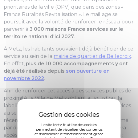
prioritaires de la ville (QPV) que dans des zones «
France Ruralités Revitalisation ». Le maillage se
poursuit avec la volonté de renforcer le réseau pour
parvenir à
3 000 maisons France services sur le
territoire national d'ici 2027
.
À Metz, les habitants pouvaient déjà bénéficier de ce
service au sein de la
mairie de quartier de Bellecroix
.
En effet,
plus de 10 000 accompagnements y ont
déjà été réalisés depuis
son ouverture en
novembre 2022
.
Afin de renforcer cet accès à des services publics de
proximité, la Ville de Metz obtient aujourd'hui la
labellisation d'un deuxième guichet France services
au sein de la
mairie de quartier de Borny
,
récemment rénovée. Ce nouvel espace sera animé
Le site Metz.fr utilise des cookies
par deux agents d’accueil polyvalents et donnera
permettant de visualiser des contenus
et d'améliorer le fonctionnement grâce
accès aux organismes de service public suivants :