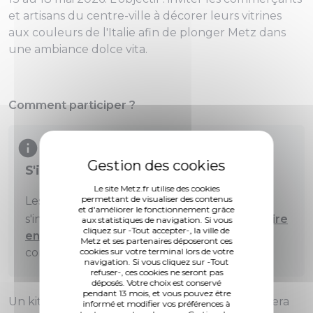
et artisans du centre-ville à décorer leurs vitrines
aux couleurs de l'Italie afin de plonger Metz dans
une ambiance
dolce vita
.
Comment participer ?
S'inscrire au concours
Le site Metz.fr utilise des cookies
permettant de visualiser des contenus
Les participants devront obligatoirement
et d'améliorer le fonctionnement grâce
er
s'inscrire
avant le 1
mai 2026 via le
formulaire
aux statistiques de navigation. Si vous
cliquez sur -Tout accepter-, la ville de
en ligne
. Une seule inscription sera prise en
Metz et ses partenaires déposeront ces
cookies sur votre terminal lors de votre
compte par commerce.
navigation. Si vous cliquez sur -Tout
refuser-, ces cookies ne seront pas
déposés. Votre choix est conservé
pendant 13 mois, et vous pouvez être
Un kit avec quelques éléments de décoration sera
informé et modifier vos préférences à