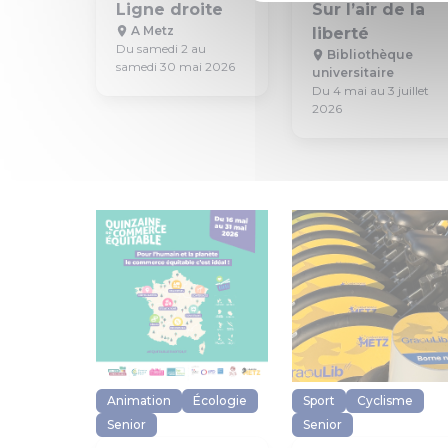
Ligne droite
Sur l’air de la
A Metz
liberté
Du samedi 2 au
Bibliothèque
samedi 30 mai 2026
universitaire
Du 4 mai au 3 juillet
2026
Animation
Écologie
Sport
Cyclisme
Senior
Senior