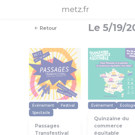
Panneau de gestion des cookies
metz.fr
Le 5/19/2
Retour
Événement
Festival
Événement
Écologi
Spectacle
Quinzaine du
Passages
commerce
Transfestival
équitable