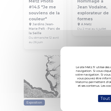
Metz Photo
Hommage à
#14.5 "Je me
Jean Vodaine,
souviens de la
explorateur de
couleur"
formes
Jardins Jean-
A Metz
Marie Pelt - Parc de
Du 2 mai au 4 juillet
la Seille
Du dimanche 12 avril
au 26 juin
Le site Metz.fr utilise d
navigation. Si vous cliqu
votre navigation. Si vous
vous pouvez être inform
Matomo permettent d'obte
et ses contenus. Les co
Tout
Exposition
Exposition