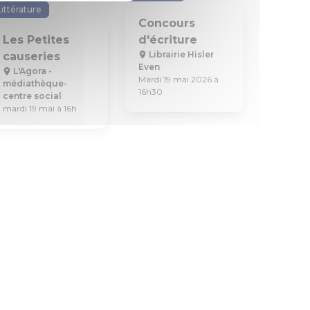
Littérature
Concours
Les Petites
d'écriture
Librairie Hisler
causeries
Even
L'Agora -
Mardi 19 mai 2026 à
médiathèque-
16h30
centre social
mardi 19 mai à 16h