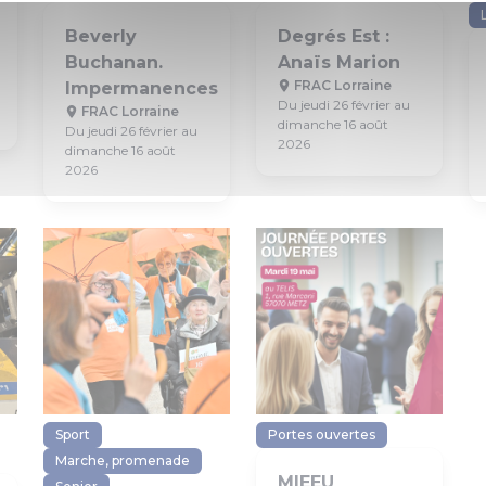
Beverly
Degrés Est :
Buchanan.
Anaïs Marion
FRAC Lorraine
Impermanences
Du jeudi 26 février au
FRAC Lorraine
dimanche 16 août
Du jeudi 26 février au
2026
dimanche 16 août
2026
Sport
Portes ouvertes
Marche, promenade
MIEEU