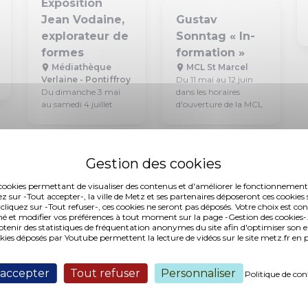
Exposition
Jean Vodaine,
Gustav
explorateur de
Sonntag « In-
formes
formation »
Médiathèque
MCL St Marcel
Verlaine - Pontiffroy
Du 11 mai au 12 juin
Du dimanche 3 mai
dans les horaires
au samedi 4 juillet
d'ouverture de la MCL
es cookies permettant de visualiser des contenus et d'améliorer le fonctionnement
ez sur -Tout accepter-, la ville de Metz et ses partenaires déposeront ces cookies 
 cliquez sur -Tout refuser-, ces cookies ne seront pas déposés. Votre choix est co
é et modifier vos préférences à tout moment sur la page -Gestion des cookies-.
nir des statistiques de fréquentation anonymes du site afin d'optimiser son 
okies déposés par Youtube permettent la lecture de vidéos sur le site metz.fr e
 accepter
Tout refuser
Personnaliser
Politique de con
Exposition
Exposition
Art Contemporain
Art Contemporain