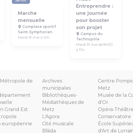
Senior
Entreprendre :
Marche
une journée
mensuelle
pour booster
Complexe sportif
son projet
Saint-Symphorien
Campus du
Mardi 19 mai à 10h
Technopôle
Mardi 19 mai de 8h30
à 17h
Métropole de
Archives
Centre Pompi
municipales
Metz
département
Bibliothèques-
Musée de la C
selle
Médiathèques de
d'Or
n Grand Est
Metz
Opéra-Théâtr
tropole
L'Agora
Conservatoire
n européenne
Cité musicale
École Supérie
Bliiida
d'Art de Lorrai