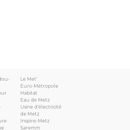
dou-
Le Met’
Euro-Métropole
our
Habitat
Eau de Metz
e
Usine d'électricité
de Metz
ure
Inspire-Metz
ne
Saremm