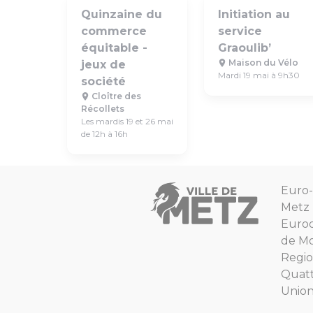
Quinzaine du
Initiation au
commerce
service
équitable -
Graoulib’
Maison du Vélo
jeux de
Mardi 19 mai à 9h30
société
Cloître des
Récollets
Les mardis 19 et 26 mai
de 12h à 16h
Euro-
Metz
Euro
de Mo
Regio
Quat
Unio