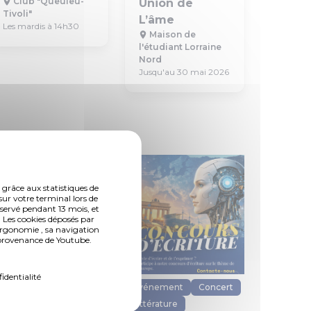
Club "Queuleu-
Union de
Tivoli"
L’âme
Les mardis à 14h30
Maison de
l'étudiant Lorraine
Nord
Jusqu'au 30 mai 2026
 grâce aux statistiques de
sur votre terminal lors de
nservé pendant 13 mois, et
 Les cookies déposés par
ergonomie , sa navigation
n provenance de Youtube.
fidentialité
Animation
Événement
Concert
Rencontre
Littérature