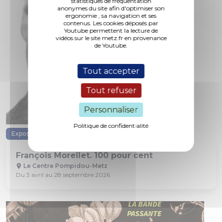
statistiques de fréquentation
anonymes du site afin d'optimiser son
ergonomie , sa navigation et ses
contenus. Les cookies déposés par
Youtube permettent la lecture de
vidéos sur le site metz.fr en provenance
de Youtube.
Tout accepter
Tout refuser
Personnaliser
Politique de confidentialité
Exposition
Art Contemporain
François Morellet. 100 pour cent
Le Centre Pompidou-Metz
Du 3 avril au 28 septembre 2026