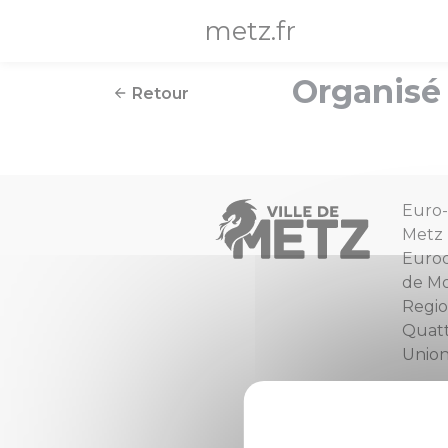
Panneau de gestion des cookies
metz.fr
Organisé 
Retour
Euro-
Metz
Euro
de Mo
Regio
Quat
Unio