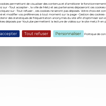
Mon Emploi Metz
es cookies permettant de visualiser des contenus et d'améliorer le fonctionnement
Metz l’étudiante
ez sur -Tout accepter-, la ville de Metz et ses partenaires déposeront ces cookies 
 cliquez sur -Tout refuser-, ces cookies ne seront pas déposés. Votre choix est co
é et modifier vos préférences à tout moment sur la page -Gestion des cookies-.
ofessionnels
Marchés publics
Accès presse
Applicatio
nir des statistiques de fréquentation anonymes du site afin d'optimiser son 
okies déposés par Youtube permettent la lecture de vidéos sur le site metz.fr e
ns légales et crédits
Gestion des cookies
Accessibilité
 accepter
Tout refuser
Personnaliser
Politique de con