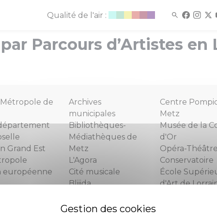
Qualité de l'air :
par Parcours d’Artistes en 
Métropole de
Archives
Centre Pompi
municipales
Metz
département
Bibliothèques-
Musée de la C
selle
Médiathèques de
d'Or
n Grand Est
Metz
Opéra-Théâtr
tropole
L'Agora
Conservatoire
n européenne
Cité musicale
École Supérie
Bliiida
d'Art de Lorrai
Piscines municipales
Tourisme-Met
Espace famille