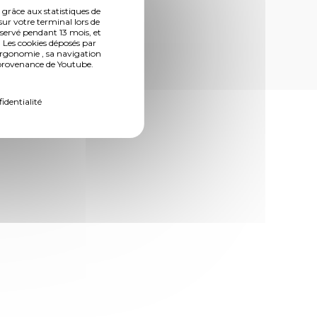
 grâce aux statistiques de
sur votre terminal lors de
nservé pendant 13 mois, et
 Les cookies déposés par
ns mobiles
ergonomie , sa navigation
n provenance de Youtube.
 : partiellement conforme
fidentialité