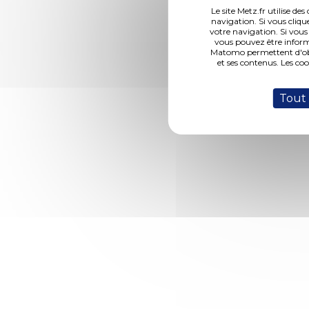
Le site Metz.fr utilise d
navigation. Si vous cliqu
votre navigation. Si vous
vous pouvez être inform
Accès Pr
Matomo permettent d'obte
et ses contenus. Les co
Plan du site
Informatio
Tout