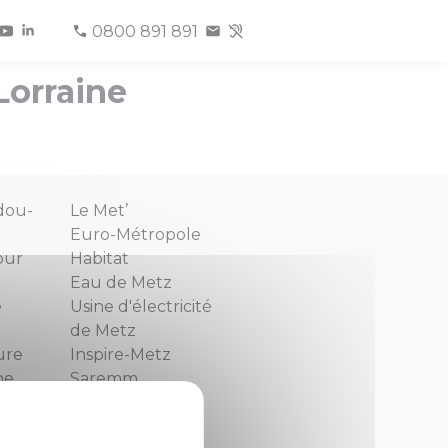
0800 891 891
Lorraine
dou-
Le Met’
Euro-Métropole
our
Habitat
Eau de Metz
e
Usine d'électricité
de Metz
ure
Inspire-Metz
ne
Saremm
z
Aguram