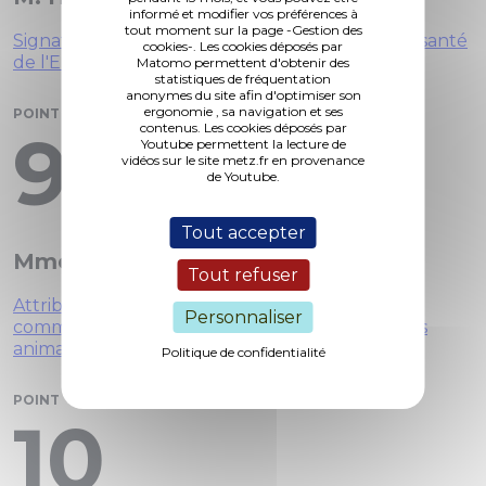
informé et modifier vos préférences à
tout moment sur la page -Gestion des
Signature de l'avenant n°1 du Contrat local de santé
cookies-. Les cookies déposés par
de l'Euro-Métropole de Metz 2022-2026.
Matomo permettent d'obtenir des
statistiques de fréquentation
anonymes du site afin d'optimiser son
ergonomie , sa navigation et ses
POINT
contenus. Les cookies déposés par
9
Youtube permettent la lecture de
vidéos sur le site metz.fr en provenance
de Youtube.
Tout accepter
Mme. Friot
Tout refuser
Attribution d'une subvention à l'association des
Personnaliser
commerçants "Les Vitrines de Metz" au titre des
animations des braderies 2026.
Politique de confidentialité
POINT
10