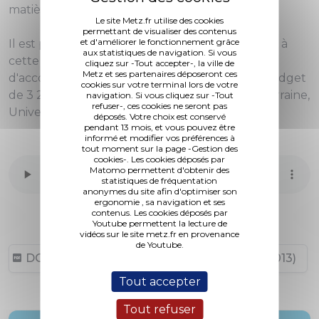
matière d'écriture, et un concert en soirée.
Le site Metz.fr utilise des cookies
permettant de visualiser des contenus
et d'améliorer le fonctionnement grâce
Il est proposé de reconduire le soutien apporté à
aux statistiques de navigation. Si vous
cette manifestation les années précédentes et
cliquez sur -Tout accepter-, la ville de
Metz et ses partenaires déposeront ces
d'accorder une subvention de 700 € sur un budget
cookies sur votre terminal lors de votre
de 3 204 €, avec un co-financement Région Lorraine,
navigation. Si vous cliquez sur -Tout
refuser-, ces cookies ne seront pas
Université de Lorraine et Metz Métropole.
déposés. Votre choix est conservé
pendant 13 mois, et vous pouvez être
informé et modifier vos préférences à
tout moment sur la page -Gestion des
cookies-. Les cookies déposés par
Matomo permettent d'obtenir des
statistiques de fréquentation
anonymes du site afin d'optimiser son
ergonomie , sa navigation et ses
contenus. Les cookies déposés par
Youtube permettent la lecture de
vidéos sur le site metz.fr en provenance
de Youtube.
DCM N° 12-02-13 (96,44 ko, publié le 11/09/2013)
Tout accepter
Tout refuser