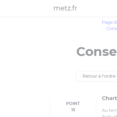
Panneau de gestion des cookies
metz.fr
Page d
Conse
Consei
Retour à l'ordre 
Chart
POINT
15
Au term
évalua