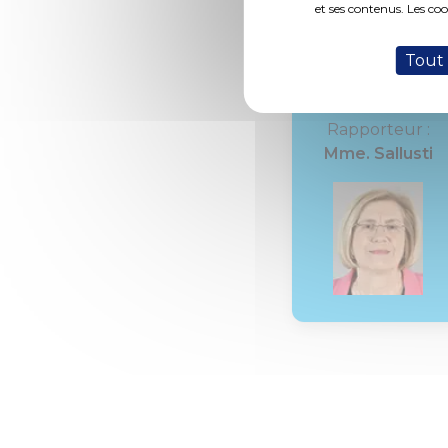
et ses contenus. Les co
Charte de la Dém
Tout
Rapporteur :
Mme. Sallusti