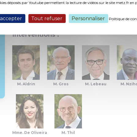
okies déposés par Youtube permettent la lecture de vidéos sur le site metz.fr e
ocratie participative et du dialogue avec les citoyens (2
 accepter
Tout refuser
Personnaliser
Politique de con
Interventions :
M. Aldrin
M. Gros
M. Lebeau
M. Nzih
Mme. De Oliveira
M. Thil