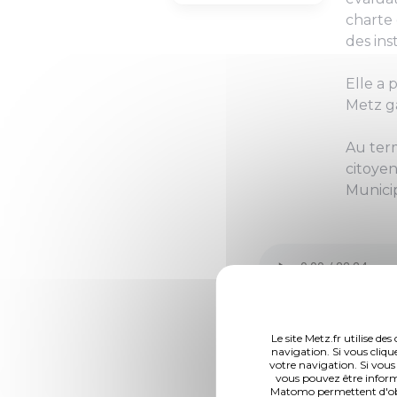
charte 
des ins
Elle a 
Metz ga
Au term
citoyen
Municip
Le site Metz.fr utilise d
navigation. Si vous cliqu
votre navigation. Si vous
DCM N° 12-02-15 
vous pouvez être inform
Matomo permettent d'obte