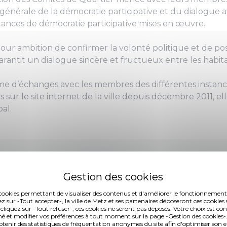
générale de la démocratie participative et du dialogue a
tances de démocratie participative mises en œuvre.
pour ambition de confirmer la volonté politique et de pose
rantit un dialogue sincère et fructueux entre les habitant
e d’échanges avec les membres des différentes instance
s sur le site internet de la ville depuis décembre 2011, e
al.
es cookies permettant de visualiser des contenus et d'améliorer le fonctionnement
ez sur -Tout accepter-, la ville de Metz et ses partenaires déposeront ces cookies 
 cliquez sur -Tout refuser-, ces cookies ne seront pas déposés. Votre choix est co
(233,89 ko, publié le 11/09/2013)
é et modifier vos préférences à tout moment sur la page -Gestion des cookies-.
nir des statistiques de fréquentation anonymes du site afin d'optimiser son 