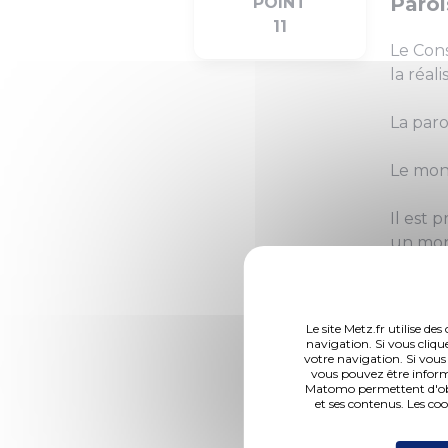
Paroi
POINT
11
Le Cons
la réal
La paro
Le mont
Il est 
un mon
Les cré
Le site Metz.fr utilise d
navigation. Si vous cliqu
votre navigation. Si vous
vous pouvez être inform
Matomo permettent d'obte
et ses contenus. Les co