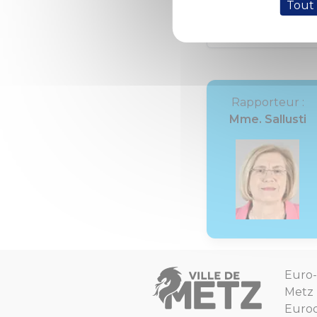
Tout
DCM N° 12-04-11 
Rapporteur :
Mme. Sallusti
Euro-
Metz
Euro