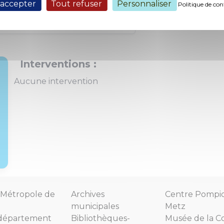
 accepter
Tout refuser
Personnaliser
Politique de con
(163,00 ko, publié le 12/09/2013)
Interventions :
Aucune intervention
Métropole de
Archives
Centre Pompi
municipales
Metz
département
Bibliothèques-
Musée de la C