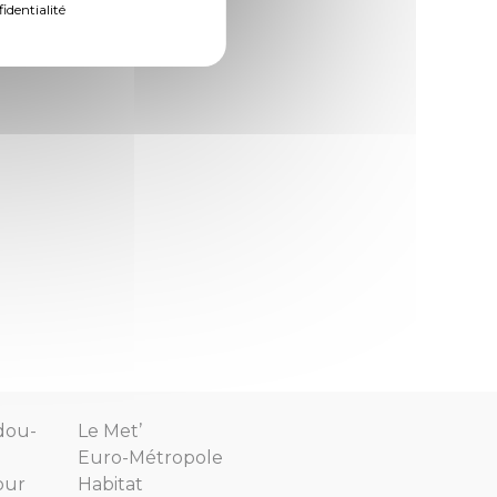
fidentialité
dou-
Le Met’
Euro-Métropole
our
Habitat