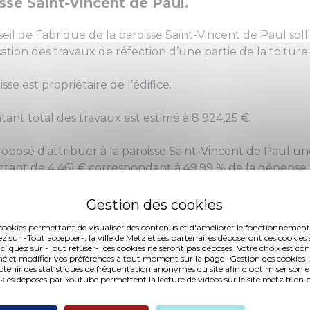
sse Saint-Vincent de Paul.
eil de Fabrique de la paroisse Saint-Vincent de Paul solli
isation des travaux de réfection d’une partie de la toiture 
isse est propriétaire de l’édifice.
ant total des travaux est estimé à 8 924,25 €.
proposé d’attribuer à la paroisse Saint-Vincent de Paul
tant de 4 461 € correspondant à 49,99 % de la dépense 
dits sont disponibles au budget de l’exercice en cour.
es cookies permettant de visualiser des contenus et d'améliorer le fonctionnement
ez sur -Tout accepter-, la ville de Metz et ses partenaires déposeront ces cookies 
 cliquez sur -Tout refuser-, ces cookies ne seront pas déposés. Votre choix est co
é et modifier vos préférences à tout moment sur la page -Gestion des cookies-.
nir des statistiques de fréquentation anonymes du site afin d'optimiser son 
okies déposés par Youtube permettent la lecture de vidéos sur le site metz.fr e