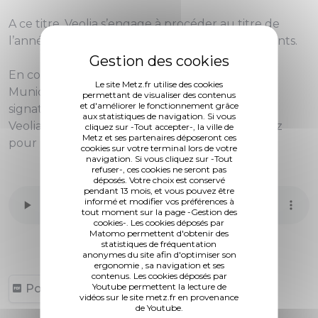
A ce titre, Veolia s’engage à procéder au titre de
l’année 2009 à l’emploi d’un minimum de 5 agents.
En conséquence, il est demandé au Conseil
Le site Metz.fr utilise des cookies
Municipal de bien vouloir se prononcer sur la
permettant de visualiser des contenus
et d'améliorer le fonctionnement grâce
signature d’un protocole d’engagement entre
aux statistiques de navigation. Si vous
Veolia Eau/Générale des Eaux et la Ville de Metz
cliquez sur -Tout accepter-, la ville de
Metz et ses partenaires déposeront ces
pour le développement de l’emploi.
cookies sur votre terminal lors de votre
navigation. Si vous cliquez sur -Tout
refuser-, ces cookies ne seront pas
déposés. Votre choix est conservé
pendant 13 mois, et vous pouvez être
informé et modifier vos préférences à
tout moment sur la page -Gestion des
cookies-. Les cookies déposés par
Matomo permettent d'obtenir des
statistiques de fréquentation
anonymes du site afin d'optimiser son
ergonomie , sa navigation et ses
contenus. Les cookies déposés par
Youtube permettent la lecture de
Point 31 (1,18 Mo, publié le 18/02/2013)
vidéos sur le site metz.fr en provenance
de Youtube.