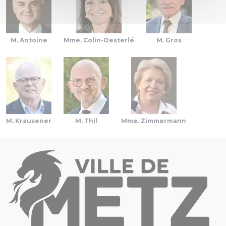
M. Antoine
Mme. Colin-Oesterlé
M. Gros
M. Krausener
M. Thil
Mme. Zimmermann