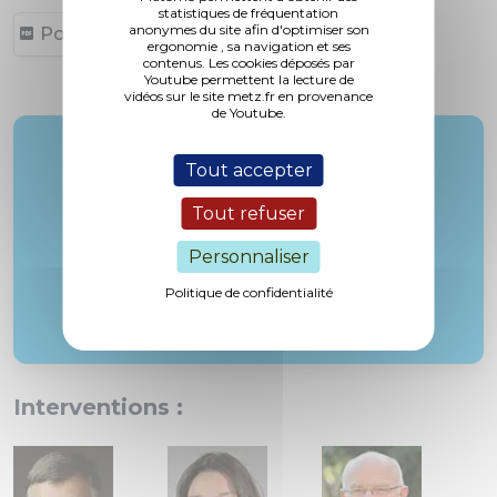
statistiques de fréquentation
anonymes du site afin d'optimiser son
Point 12 (404,11 ko, publié le 18/02/2013)
ergonomie , sa navigation et ses
contenus. Les cookies déposés par
Youtube permettent la lecture de
vidéos sur le site metz.fr en provenance
de Youtube.
Rapporteur :
Tout accepter
M. Lioger
Tout refuser
Personnaliser
Politique de confidentialité
Interventions :