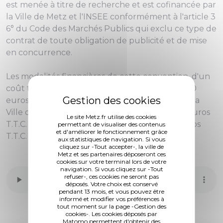
est menée à titre de recherche et est cofinancée par
la Ville de Metz et l'INSEE conformément à l'article 3
6° du Code des Marchés Publics qui exclu ce type de
contrat de toute obligation de publicité et de mise
en concurrence.
Les modalités financières de cette convention, d'un
coût total toutes charges comprises de 17 717.10
euros, prévoient une participation valorisée de la
Ville de Metz d'un montant total de 7 424.80 euros
Le site Metz.fr utilise des cookies
T.T.C. comprenant un versement de 4 000 euros
permettant de visualiser des contenus
et d'améliorer le fonctionnement grâce
T.T.C. à l'INSEE.
aux statistiques de navigation. Si vous
cliquez sur -Tout accepter-, la ville de
Metz et ses partenaires déposeront ces
cookies sur votre terminal lors de votre
navigation. Si vous cliquez sur -Tout
refuser-, ces cookies ne seront pas
déposés. Votre choix est conservé
pendant 13 mois, et vous pouvez être
informé et modifier vos préférences à
tout moment sur la page -Gestion des
cookies-. Les cookies déposés par
Matomo permettent d'obtenir des