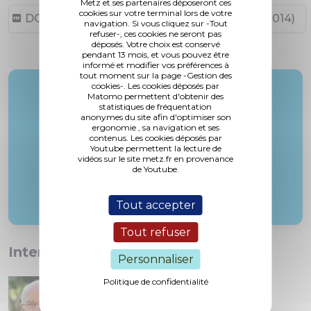
Metz et ses partenaires déposeront ces
cookies sur votre terminal lors de votre
DCM N°14-02-27-3 (1,13 Mo, publié le 10/03/2014)
navigation. Si vous cliquez sur -Tout
refuser-, ces cookies ne seront pas
déposés. Votre choix est conservé
pendant 13 mois, et vous pouvez être
informé et modifier vos préférences à
tout moment sur la page -Gestion des
cookies-. Les cookies déposés par
Rapporteur :
Matomo permettent d'obtenir des
statistiques de fréquentation
Mme. Olesinski
anonymes du site afin d'optimiser son
ergonomie , sa navigation et ses
contenus. Les cookies déposés par
Youtube permettent la lecture de
vidéos sur le site metz.fr en provenance
de Youtube.
Tout accepter
Tout refuser
Interventions :
Personnaliser
Politique de confidentialité