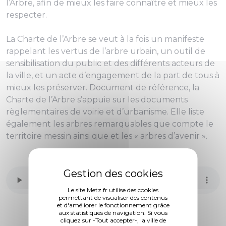
l’Arbre, afin de mieux les faire connaître et mieux les
respecter.
La Charte de l’Arbre se veut à la fois un manifeste
rappelant les vertus de l’arbre urbain, un outil de
sensibilisation du public et des différents acteurs de
la ville, et un acte d’engagement de la part de tous à
mieux les préserver. Document de référence, la
Charte de l’Arbre s’appuie sur les documents
règlementaires de voirie et d’urbanisme. Elle liste
également les arbres remarquables que compte le
territoire messin ainsi que et les « arbres d’avenir ».
Le site Metz.fr utilise des cookies
permettant de visualiser des contenus
et d'améliorer le fonctionnement grâce
aux statistiques de navigation. Si vous
cliquez sur -Tout accepter-, la ville de