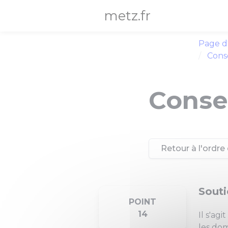
Panneau de gestion des cookies
metz.fr
Page d
Conse
Consei
Retour à l'ordre 
Souti
POINT
14
Il s'ag
les dom