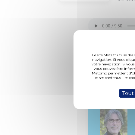
Le site Metz.fr utilise d
navigation. Si vous cliqu
DCM N°15-10-29-1
votre navigation. Si vous
vous pouvez être inform
Matomo permettent d'obte
et ses contenus. Les co
Rapporteur :
Tout
M. Schuman