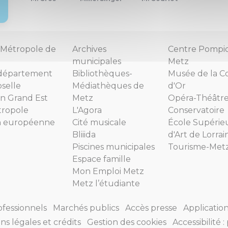
Métropole de
Archives
Centre Pompi
municipales
Metz
département
Bibliothèques-
Musée de la C
selle
Médiathèques de
d'Or
n Grand Est
Metz
Opéra-Théâtr
tropole
L'Agora
Conservatoire
n européenne
Cité musicale
École Supérie
Bliiida
d'Art de Lorrai
Piscines municipales
Tourisme-Met
Espace famille
Mon Emploi Metz
Metz l’étudiante
ofessionnels
Marchés publics
Accès presse
Applicatio
ns légales et crédits
Gestion des cookies
Accessibilité