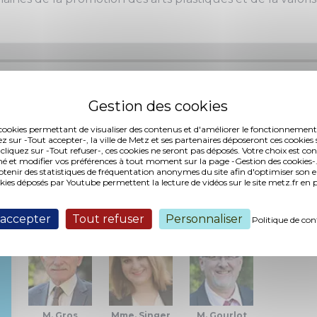
es cookies permettant de visualiser des contenus et d'améliorer le fonctionnement
ez sur -Tout accepter-, la ville de Metz et ses partenaires déposeront ces cookies 
4 (108,88 ko, publié le 03/11/2015)
 cliquez sur -Tout refuser-, ces cookies ne seront pas déposés. Votre choix est co
é et modifier vos préférences à tout moment sur la page -Gestion des cookies-.
nir des statistiques de fréquentation anonymes du site afin d'optimiser son 
okies déposés par Youtube permettent la lecture de vidéos sur le site metz.fr e
Interventions :
 accepter
Tout refuser
Personnaliser
Politique de con
M. Gros
Mme. Singer
M. Gourlot