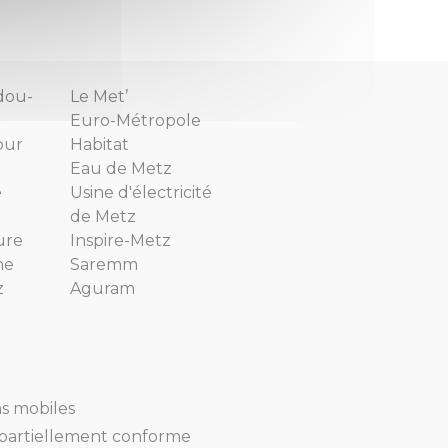
dou-
Le Met’
Euro-Métropole
our
Habitat
Eau de Metz
e
Usine d'électricité
de Metz
ure
Inspire-Metz
ne
Saremm
z
Aguram
ns mobiles
 : partiellement conforme