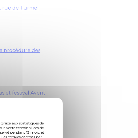
et rue de Turmel
 la procédure des
as et festival Avent
 grâce aux statistiques de
sur votre terminal lors de
nservé pendant 13 mois, et
 Les cookies déposés par