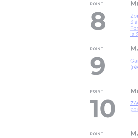
Mm
POINT
8
Zo
3 à
Fon
la
M.
POINT
9
Ga
(ré
Mm
POINT
10
ZAC
par
M.
POINT