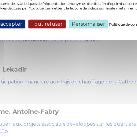
nir des statistiques de fréquentation anonymes du site afin d'optimiser son 
okies déposés par Youtube permettent la lecture de vidéos sur le site metz.fr e
 accepter
Tout refuser
Personnaliser
Politique de con
 Gros
velle dénomination de la place d'Armes.
 Lekadir
ticipation financière aux frais de chauffage de la Cathéd
e. Antoine-Fabry
tien aux projets associatifs développés sur les quartier
rny.