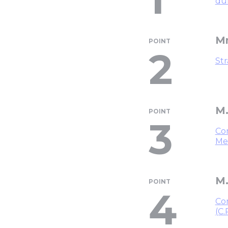
dur
Mm
POINT
2
Str
M.
POINT
3
Con
Mes
M.
POINT
4
Con
(C.