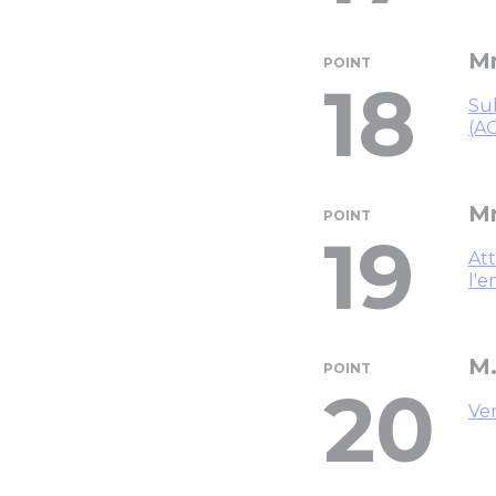
Mm
POINT
18
Sub
(A
Mm
POINT
19
Att
l'
M.
POINT
20
Ver