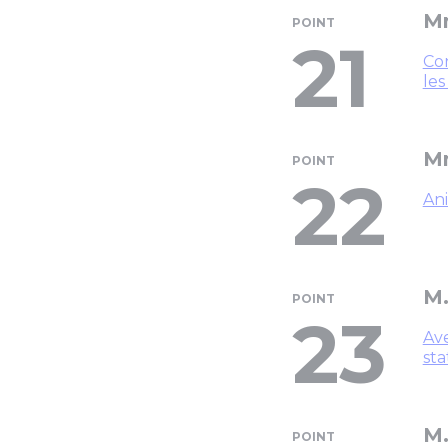
M
POINT
21
Con
les
Mm
POINT
22
Ani
M.
POINT
23
Ave
st
M.
POINT