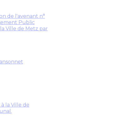
n de l'avenant n°
issement Public
la Ville de Metz par
Sansonnet
 la Ville de
unal.