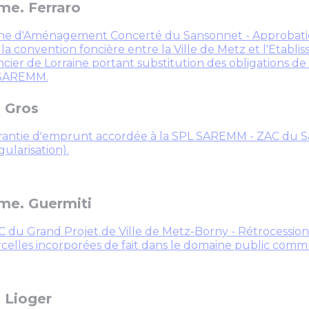
e. Ferraro
ne d'Aménagement Concerté du Sansonnet - Approbatio
 la convention foncière entre la Ville de Metz et l'Etabl
cier de Lorraine portant substitution des obligations de 
 SAREMM.
 Gros
rantie d'emprunt accordée à la SPL SAREMM - ZAC du 
gularisation).
e. Guermiti
 du Grand Projet de Ville de Metz-Borny - Rétrocession à
celles incorporées de fait dans le domaine public comm
 Lioger