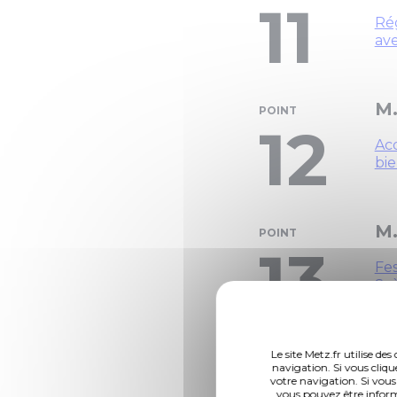
11
Rég
ave
M.
POINT
12
Acq
bie
M.
POINT
13
Fes
Sc
M
Le site Metz.fr utilise d
POINT
navigation. Si vous cliqu
votre navigation. Si vous
Sou
vous pouvez être inform