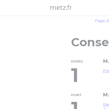
Panneau de gestion des cookies
metz.fr
Page d
Consei
M.
DIVERS
1
Poi
M.
POINT
1
Rap