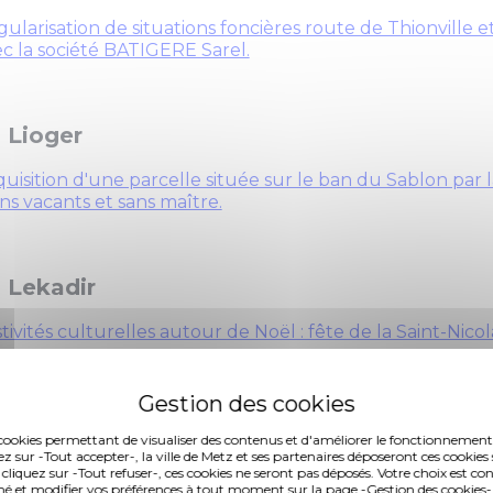
ularisation de situations foncières route de Thionville 
c la société BATIGERE Sarel.
 Lioger
uisition d'une parcelle située sur le ban du Sablon par
ns vacants et sans maître.
 Lekadir
tivités culturelles autour de Noël : fête de la Saint-Nicol
ènes.
. Schuman
es cookies permettant de visualiser des contenus et d'améliorer le fonctionnement
ez sur -Tout accepter-, la ville de Metz et ses partenaires déposeront ces cookies 
 cliquez sur -Tout refuser-, ces cookies ne seront pas déposés. Votre choix est co
tien à divers projets culturels.
é et modifier vos préférences à tout moment sur la page -Gestion des cookies-.