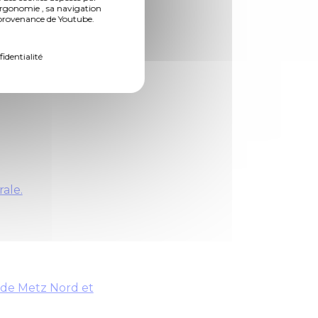
ergonomie , sa navigation
n provenance de Youtube.
fidentialité
rale.
s de Metz Nord et