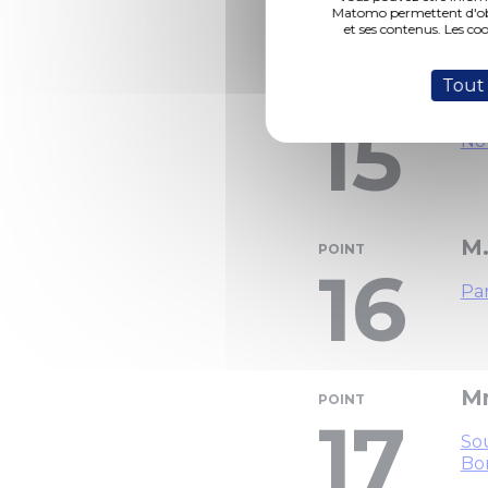
14
Matomo permettent d'obte
et ses contenus. Les co
Tout
M.
POINT
15
Nou
M.
POINT
16
Par
Mm
POINT
17
Sou
Bo