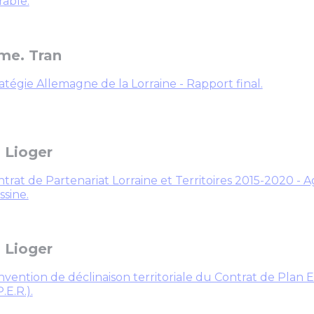
able.
e. Tran
atégie Allemagne de la Lorraine - Rapport final.
 Lioger
trat de Partenariat Lorraine et Territoires 2015-2020 -
sine.
 Lioger
vention de déclinaison territoriale du Contrat de Plan 
P.E.R.).