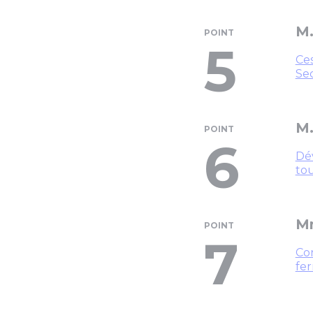
M.
POINT
5
Ces
Se
M.
POINT
6
Dév
tou
Mm
POINT
7
Con
fer