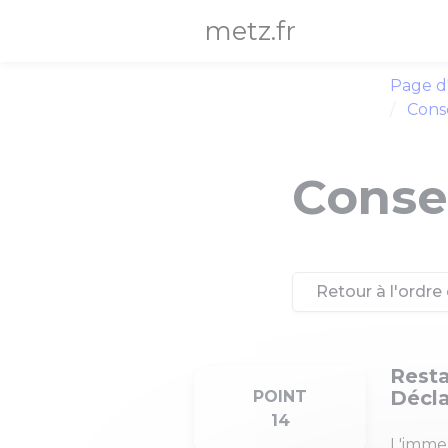
Panneau de gestion des cookies
metz.fr
Page d
Conse
Consei
Retour à l'ordre 
Resta
Décla
POINT
14
L'immeu