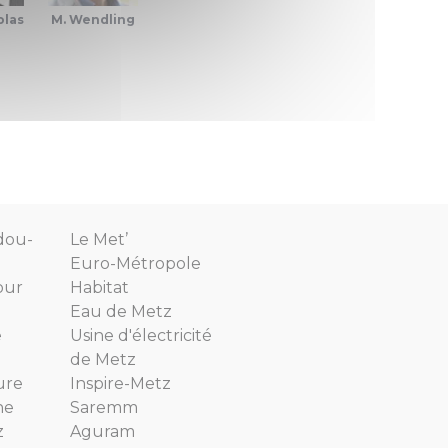
olas
M. Wendling
dou-
Le Met’
Euro-Métropole
our
Habitat
Eau de Metz
e
Usine d'électricité
de Metz
ure
Inspire-Metz
ne
Saremm
z
Aguram