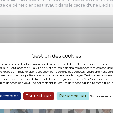
e de bénéficier des travaux dans le cadre d'une Déclara
4 (122,79 ko, publié le 09/05/2017)
es cookies permettant de visualiser des contenus et d'améliorer le fonctionnement
ez sur -Tout accepter-, la ville de Metz et ses partenaires déposeront ces cookies 
 cliquez sur -Tout refuser-, ces cookies ne seront pas déposés. Votre choix est co
é et modifier vos préférences à tout moment sur la page -Gestion des cookies-.
Interventions :
nir des statistiques de fréquentation anonymes du site afin d'optimiser son 
okies déposés par Youtube permettent la lecture de vidéos sur le site metz.fr e
 accepter
Tout refuser
Personnaliser
Politique de con