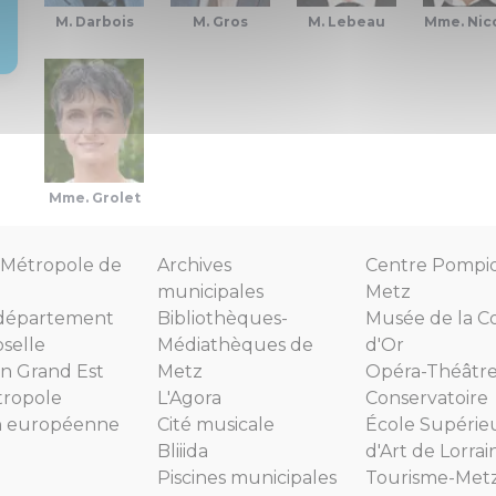
M. Darbois
M. Gros
M. Lebeau
Mme. Nic
Mme. Grolet
Métropole de
Archives
Centre Pompi
municipales
Metz
département
Bibliothèques-
Musée de la C
selle
Médiathèques de
d'Or
n Grand Est
Metz
Opéra-Théâtr
tropole
L'Agora
Conservatoire
n européenne
Cité musicale
École Supérie
Bliiida
d'Art de Lorrai
Piscines municipales
Tourisme-Met