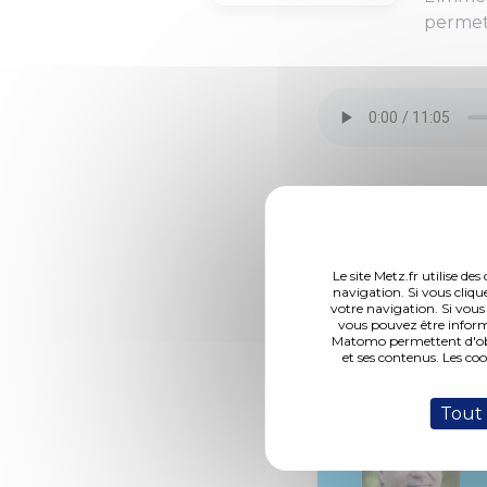
permett
DCM N°17-02-23-1
Le site Metz.fr utilise d
navigation. Si vous cliqu
votre navigation. Si vous
vous pouvez être inform
Matomo permettent d'obte
Rapporteur :
et ses contenus. Les co
M. Lioger
Tout