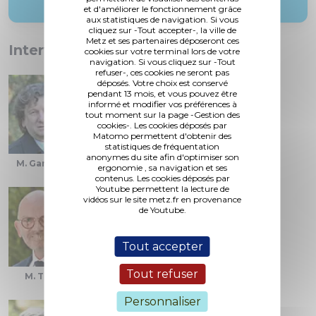
et d'améliorer le fonctionnement grâce
aux statistiques de navigation. Si vous
cliquez sur -Tout accepter-, la ville de
Metz et ses partenaires déposeront ces
Interventions :
cookies sur votre terminal lors de votre
navigation. Si vous cliquez sur -Tout
refuser-, ces cookies ne seront pas
déposés. Votre choix est conservé
pendant 13 mois, et vous pouvez être
informé et modifier vos préférences à
tout moment sur la page -Gestion des
cookies-. Les cookies déposés par
Matomo permettent d'obtenir des
statistiques de fréquentation
anonymes du site afin d'optimiser son
M. Gandar
M. Gros
M. Lebeau
ergonomie , sa navigation et ses
contenus. Les cookies déposés par
Youtube permettent la lecture de
vidéos sur le site metz.fr en provenance
de Youtube.
Tout accepter
Tout refuser
M. Thil
M. Toulouze
Mme. Singer
Personnaliser