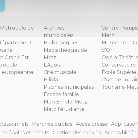
Métropole de
Archives
Centre Pompi
municipales
Metz
département
Bibliothèques-
Musée de la C
selle
Médiathèques de
d'Or
n Grand Est
Metz
Opéra-Théâtr
tropole
L'Agora
Conservatoire
n européenne
Cité musicale
École Supérie
Bliiida
d'Art de Lorrai
Piscines municipales
Tourisme-Met
Espace famille
Mon Emploi Metz
Metz l’étudiante
ofessionnels
Marchés publics
Accès presse
Applicatio
ns légales et crédits
Gestion des cookies
Accessibilité