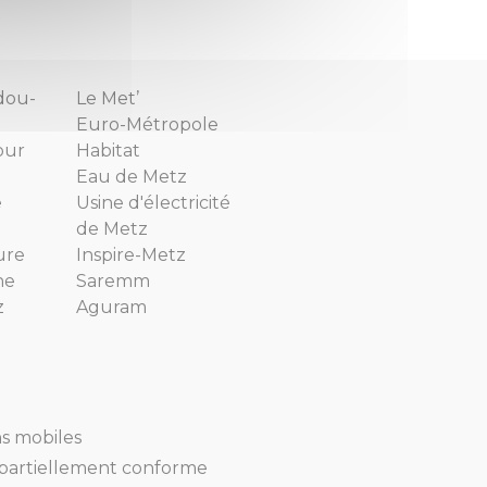
dou-
Le Met’
Euro-Métropole
our
Habitat
Eau de Metz
e
Usine d'électricité
de Metz
ure
Inspire-Metz
ne
Saremm
z
Aguram
ns mobiles
 : partiellement conforme