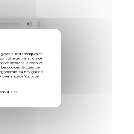
 grâce aux statistiques de
sur votre terminal lors de
nservé pendant 13 mois, et
 Les cookies déposés par
ergonomie , sa navigation
n provenance de Youtube.
fidentialité