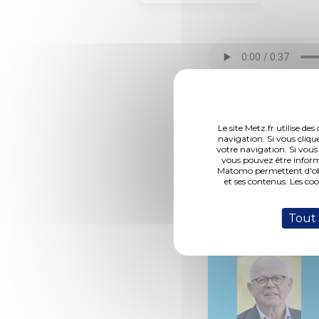
Le site Metz.fr utilise d
navigation. Si vous cliqu
DCM N°18-11-29-1
votre navigation. Si vous
vous pouvez être inform
Matomo permettent d'obte
et ses contenus. Les co
Rapporteur :
Tout
M. Krausener