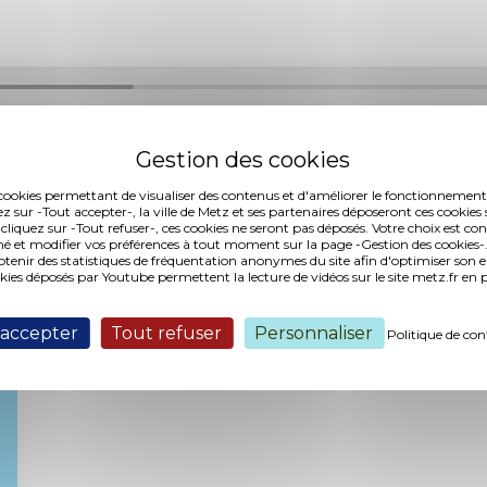
es cookies permettant de visualiser des contenus et d'améliorer le fonctionnement
ez sur -Tout accepter-, la ville de Metz et ses partenaires déposeront ces cookies 
4 (123,31 ko, publié le 18/12/2018)
 cliquez sur -Tout refuser-, ces cookies ne seront pas déposés. Votre choix est co
é et modifier vos préférences à tout moment sur la page -Gestion des cookies-.
nir des statistiques de fréquentation anonymes du site afin d'optimiser son 
okies déposés par Youtube permettent la lecture de vidéos sur le site metz.fr e
Interventions :
 accepter
Tout refuser
Personnaliser
Politique de con
Aucune intervention