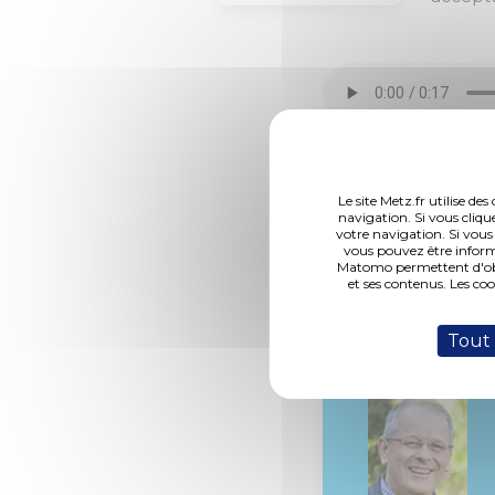
Le site Metz.fr utilise d
navigation. Si vous cliqu
DCM N°18-11-29-1
votre navigation. Si vous
vous pouvez être inform
Matomo permettent d'obte
et ses contenus. Les co
Rapporteur :
Tout
M. Toulouze