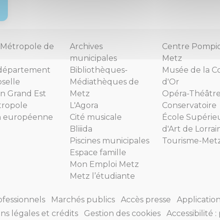
Métropole de
Archives
Centre Pompi
municipales
Metz
département
Bibliothèques-
Musée de la C
selle
Médiathèques de
d'Or
n Grand Est
Metz
Opéra-Théâtr
tropole
L'Agora
Conservatoire
n européenne
Cité musicale
École Supérie
Bliiida
d'Art de Lorrai
Piscines municipales
Tourisme-Met
Espace famille
Mon Emploi Metz
Metz l’étudiante
ofessionnels
Marchés publics
Accès presse
Applicatio
ns légales et crédits
Gestion des cookies
Accessibilité