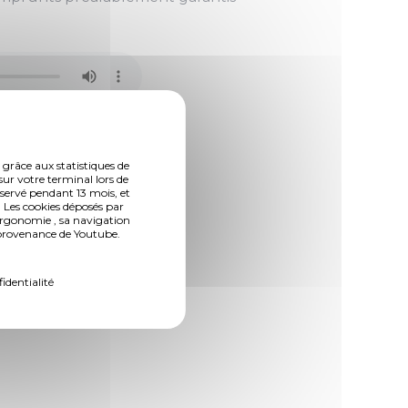
 grâce aux statistiques de
sur votre terminal lors de
nservé pendant 13 mois, et
 Les cookies déposés par
ergonomie , sa navigation
n provenance de Youtube.
fidentialité