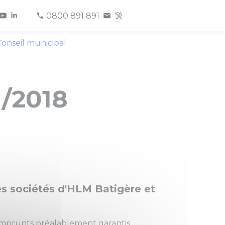
0800 891 891
onseil municipal
1/2018
es sociétés d'HLM Batigère et
emprunts préalablement garantis