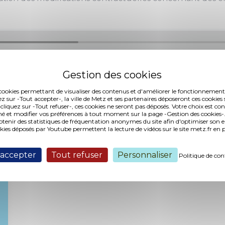
es cookies permettant de visualiser des contenus et d'améliorer le fonctionnement
ez sur -Tout accepter-, la ville de Metz et ses partenaires déposeront ces cookies 
6 (23,86 Mo, publié le 18/12/2018)
 cliquez sur -Tout refuser-, ces cookies ne seront pas déposés. Votre choix est co
é et modifier vos préférences à tout moment sur la page -Gestion des cookies-.
nir des statistiques de fréquentation anonymes du site afin d'optimiser son 
okies déposés par Youtube permettent la lecture de vidéos sur le site metz.fr e
Interventions :
 accepter
Tout refuser
Personnaliser
Politique de con
Aucune intervention