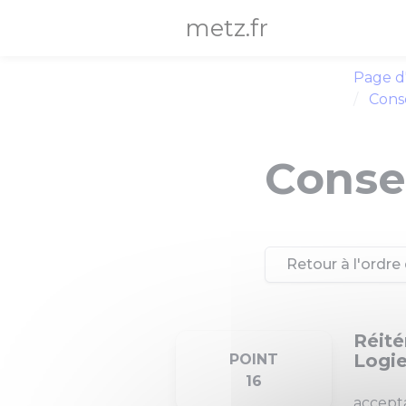
Panneau de gestion des cookies
metz.fr
Page d
Conse
Consei
Retour à l'ordre 
Réité
Logie
POINT
16
accept