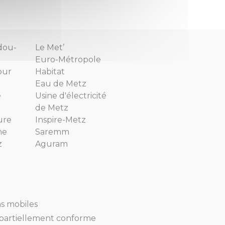
dou-
Le Met’
Euro-Métropole
our
Habitat
Eau de Metz
e
Usine d'électricité
de Metz
ure
Inspire-Metz
ne
Saremm
z
Aguram
ns mobiles
 : partiellement conforme