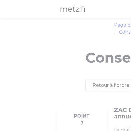
Panneau de gestion des cookies
metz.fr
Page d
Conse
Consei
Retour à l'ordre 
ZAC 
annue
POINT
7
La réal