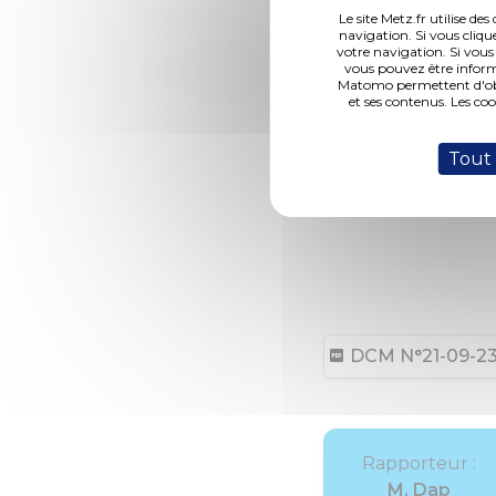
Le site Metz.fr utilise d
navigation. Si vous cliqu
votre navigation. Si vous
vous pouvez être inform
Matomo permettent d'obte
et ses contenus. Les co
Tout
DCM N°21-09-23-7
Rapporteur :
M. Dap