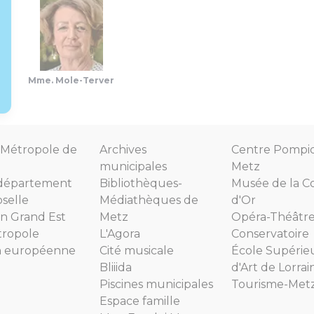
Mme. Mole-Terver
Métropole de
Archives
Centre Pompi
municipales
Metz
département
Bibliothèques-
Musée de la C
selle
Médiathèques de
d'Or
n Grand Est
Metz
Opéra-Théâtr
tropole
L'Agora
Conservatoire
n européenne
Cité musicale
École Supérie
Bliiida
d'Art de Lorrai
Piscines municipales
Tourisme-Met
Espace famille