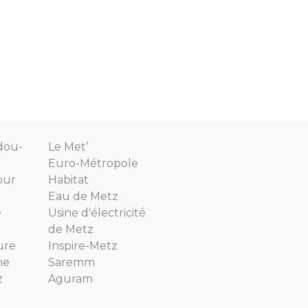
dou-
Le Met’
Euro-Métropole
our
Habitat
Eau de Metz
e
Usine d'électricité
de Metz
ure
Inspire-Metz
ne
Saremm
z
Aguram