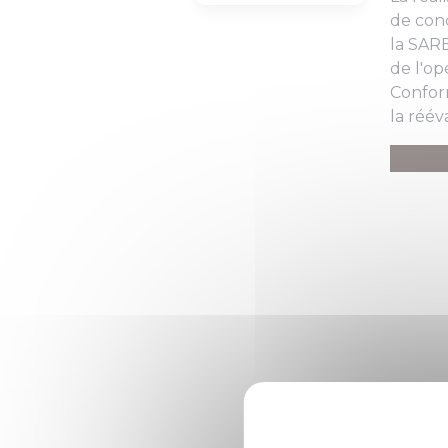
de conc
la SARE
de l'op
Confor
la réév