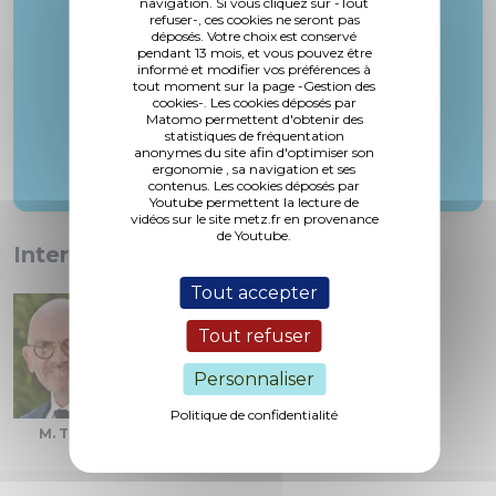
navigation. Si vous cliquez sur -Tout
refuser-, ces cookies ne seront pas
M. Vorms
déposés. Votre choix est conservé
pendant 13 mois, et vous pouvez être
informé et modifier vos préférences à
tout moment sur la page -Gestion des
cookies-. Les cookies déposés par
Matomo permettent d'obtenir des
statistiques de fréquentation
anonymes du site afin d'optimiser son
ergonomie , sa navigation et ses
contenus. Les cookies déposés par
Youtube permettent la lecture de
vidéos sur le site metz.fr en provenance
de Youtube.
Interventions :
Tout accepter
Tout refuser
Personnaliser
Politique de confidentialité
M. Thil
M. Roques