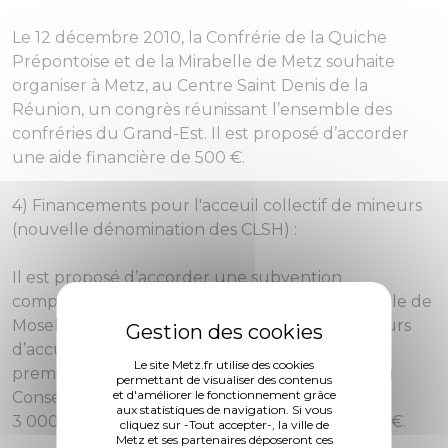
Le 12 décembre 2010, la Confrérie de la Quiche
Prépontoise et de la Mirabelle de Metz souhaite
organiser à Metz, au Centre Saint Denis de la
Réunion, un congrès réunissant l’ensemble des
confréries du Grand-Est. Il est proposé d’accorder
une aide financière de 500 €.
4) Financements pour l'acceuil collectif de mineurs
(nouvelle dénomination des CLSH) :
Il est proposé d’accorder une subvention
complémentaire à la Fédération Départementale de
Moselle Familles de France qui a réalisé 5 416 jours
d’accueil d’enfants messins. Compte tenu du
Le site Metz.fr utilise des cookies
premier versement accordé par délibération du
permettant de visualiser des contenus
et d'améliorer le fonctionnement grâce
Conseil Municipal en date du 29 avril 2010, soit
aux statistiques de navigation. Si vous
3 000 €, le solde restant à verser s'élève à 5 124 €.
cliquez sur -Tout accepter-, la ville de
Metz et ses partenaires déposeront ces