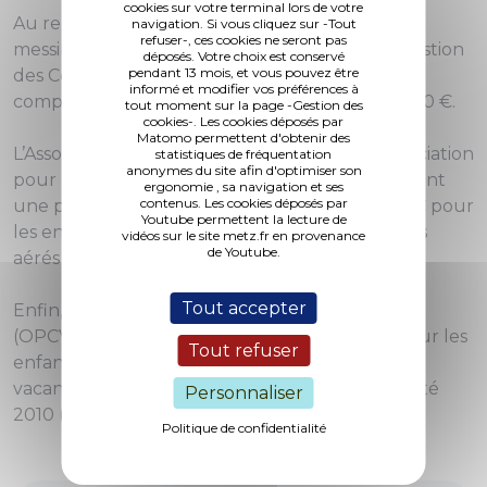
cookies sur votre terminal lors de votre
Au regard du nombre définitif de participants
navigation. Si vous cliquez sur -Tout
refuser-, ces cookies ne seront pas
messins (8 007 jours d’accueil), le Comité de Gestion
déposés. Votre choix est conservé
pendant 13 mois, et vous pouvez être
des Centres Sociaux de Metz-Borny sollicite un
informé et modifier vos préférences à
complément de financement à hauteur de 1 510 €.
tout moment sur la page -Gestion des
cookies-. Les cookies déposés par
Matomo permettent d'obtenir des
L’Association Franco-Asiatique de Metz et l’Association
statistiques de fréquentation
anonymes du site afin d'optimiser son
pour la Jeunesse l'Enfance et la Famille sollicitent
ergonomie , sa navigation et ses
contenus. Les cookies déposés par
une participation respective de 1 010 € et 300 € pour
Youtube permettent la lecture de
les enfants messins ayant participés aux centres
vidéos sur le site metz.fr en provenance
de Youtube.
aérés 2010.
Tout accepter
Enfin, l’Oeuvre Privée de Centres de Vacances
(OPCV) sollicite une participation de 1 923 € pour les
Tout refuser
enfants messins ayant participé à un séjour de
vacances à Bretignolles sur Mer au cours de l’été
Personnaliser
2010 (1 282 jours de participation).
Politique de confidentialité