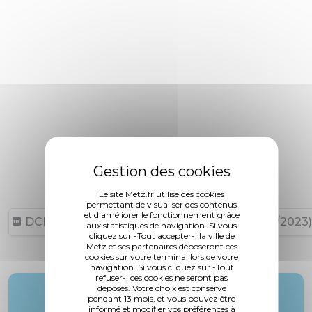
Le site Metz.fr utilise des cookies
permettant de visualiser des contenus
et d'améliorer le fonctionnement grâce
DCM N°23-03-30-22 (3,11 Mo, publié le 04/04/2023)
aux statistiques de navigation. Si vous
cliquez sur -Tout accepter-, la ville de
Metz et ses partenaires déposeront ces
cookies sur votre terminal lors de votre
navigation. Si vous cliquez sur -Tout
refuser-, ces cookies ne seront pas
déposés. Votre choix est conservé
Rapporteur :
pendant 13 mois, et vous pouvez être
informé et modifier vos préférences à
M. Thil