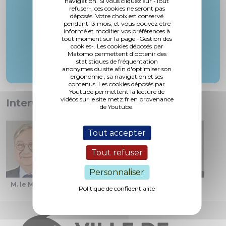
navigation. Si vous cliquez sur -Tout
refuser-, ces cookies ne seront pas
déposés. Votre choix est conservé
pendant 13 mois, et vous pouvez être
informé et modifier vos préférences à
tout moment sur la page -Gestion des
cookies-. Les cookies déposés par
Matomo permettent d'obtenir des
statistiques de fréquentation
anonymes du site afin d'optimiser son
ergonomie , sa navigation et ses
contenus. Les cookies déposés par
Youtube permettent la lecture de
vidéos sur le site metz.fr en provenance
Interventions :
de Youtube.
Tout accepter
Tout refuser
Personnaliser
M. le Maire
Mme. Daussan-Weizman
M. Secondé
Politique de confidentialité