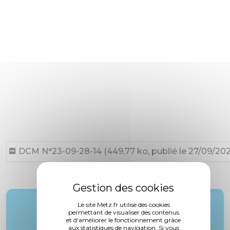
DCM N°23-09-28-14 (449,77 ko, publié le 27/09/20
Rapporteur :
Le site Metz.fr utilise des cookies
permettant de visualiser des contenus
Mme. Daussan-Weizman
et d'améliorer le fonctionnement grâce
aux statistiques de navigation. Si vous