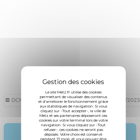
Le site Metz.fr utilise des cookies
permettant de visualiser des contenus
DCM N°23-09-28-24 (73,13 ko, publié le 27/09/2023
et d'améliorer le fonctionnement grâce
aux statistiques de navigation. Si vous
cliquez sur -Tout accepter-, la ville de
Metz et ses partenaires déposeront ces
cookies sur votre terminal lors de votre
navigation. Si vous cliquez sur -Tout
refuser-, ces cookies ne seront pas
Rapporteur :
déposés. Votre choix est conservé
pendant 13 mois, et vous pouvez être