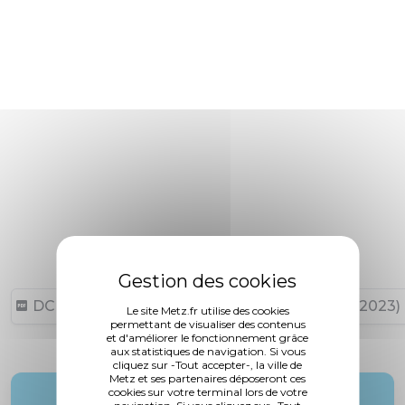
DCM N°23-09-28-9 (4,54 Mo, publié le 27/09/2023)
Le site Metz.fr utilise des cookies
permettant de visualiser des contenus
et d'améliorer le fonctionnement grâce
aux statistiques de navigation. Si vous
cliquez sur -Tout accepter-, la ville de
Metz et ses partenaires déposeront ces
cookies sur votre terminal lors de votre
Rapporteur :