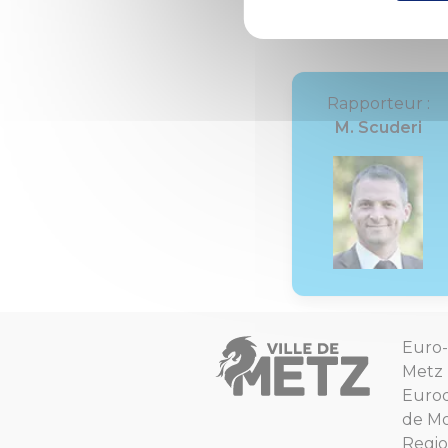
Convention pour 
Rapporteur :
M. Scuderi
Euro-
Metz
Euro
de Mo
Regio