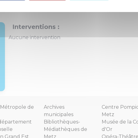
autorisation de passage en terrain communal de deux lig
Interventions :
Aucune intervention
Métropole de
Archives
Centre Pompi
municipales
Metz
département
Bibliothèques-
Musée de la C
selle
Médiathèques de
d'Or
n Grand Est
Metz
Opéra-Théâtr