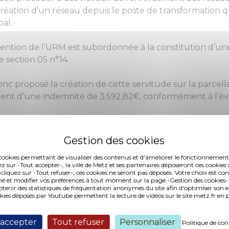
création d’un réseau depuis le poste de transformation q
al.
vention de l’URM est subordonnée à la constitution d’un
e section 05 n°14.
donc proposé la création de cette servitude sur la parc
ent d’une indemnité de 3.592,82€, conformément à l’év
es cookies permettant de visualiser des contenus et d'améliorer le fonctionnement
ez sur -Tout accepter-, la ville de Metz et ses partenaires déposeront ces cookies 
 cliquez sur -Tout refuser-, ces cookies ne seront pas déposés. Votre choix est co
é et modifier vos préférences à tout moment sur la page -Gestion des cookies-.
nir des statistiques de fréquentation anonymes du site afin d'optimiser son 
okies déposés par Youtube permettent la lecture de vidéos sur le site metz.fr e
ko, publié le 18/02/2013)
 accepter
Tout refuser
Personnaliser
Politique de con