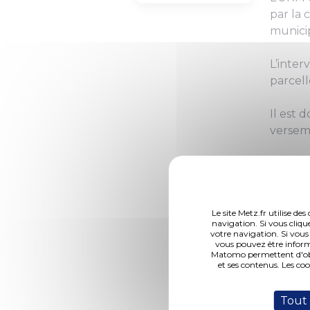
par la 
municip
L’inter
parcell
Il est 
versem
Le site Metz.fr utilise d
navigation. Si vous cliqu
votre navigation. Si vous
vous pouvez être inform
Matomo permettent d'obte
et ses contenus. Les co
Point 22 (112,50 
Tout