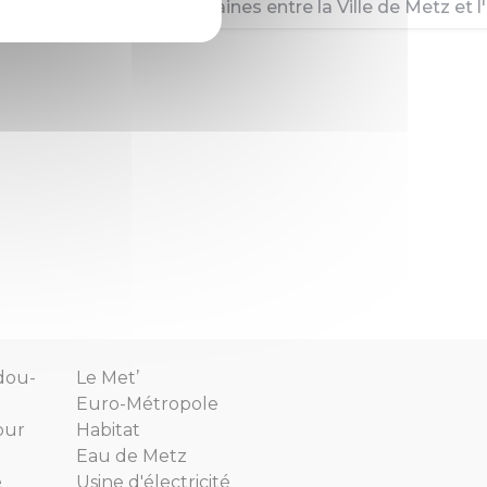
ne électriques souterraines entre la Ville de Metz et l'
dou-
Le Met’
Euro-Métropole
our
Habitat
Eau de Metz
e
Usine d'électricité