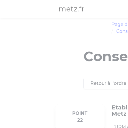
Panneau de gestion des cookies
metz.fr
Page d
Conse
Consei
Retour à l'ordre 
Etabl
Metz 
POINT
22
L’URM 