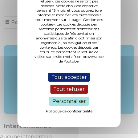
refuser-, ces cookies ne seront pas
déposés. Votre choix est conservé
pendant 13 mois, et vous pouvez être
informé et modifier vos préférences à
tout moment sur la page -Gestion des
Point 19 (136,69 ko, publié le 18/02/2013)
cookies-. Les cookies déposés par
Matomo permettent d'obtenir des
statistiques de fréquentation
anonymes du site afin d'optimiser son
ergonomie , sa navigation et ses
contenus. Les cookies déposés par
Youtube permettent la lecture de
Rapporteur :
vidéos sur le site metz.fr en provenance
de Youtube.
Mme. Saadi
Tout accepter
Tout refuser
Personnaliser
Politique de confidentialité
Interventions :
Aucune intervention