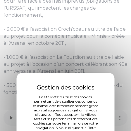
pour faire face à des frais imprévus (obligations de
l’URSSAF) qui impactent les charges de
fonctionnement,
- 3.000 € à l’association Croch’coeur au titre de l’aide
au projet pour la comédie musicale « Minnie » créée
à l’Arsenal en octobre 2011,
- 1.000 € à l’association Le Tourdion au titre de l’aide
au projet à l’occasion d’un concert célébrant son 40e
anniversaire à l’Arsenal en juin 2011,
- 300 € au Comité SOS Racisme Moselle au titre du
fonctionnement pour l’exercice 2011.
Le site Metz.fr utilise des cookies
permettant de visualiser des contenus
et d'améliorer le fonctionnement grâce
aux statistiques de navigation. Si vous
cliquez sur -Tout accepter-, la ville de
Metz et ses partenaires déposeront ces
cookies sur votre terminal lors de votre
navigation. Si vous cliquez sur -Tout