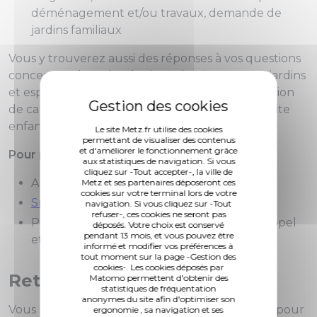
déménagement et/ou travaux, demande de
jardins familiaux
Vous y trouverez aussi des réponses à vos questions
concernant le cadre de vie : urbanisme, parcs, jardins
et espaces naturels, propreté urbaine (distribution
de canipoches), travailleurs transfrontaliers, petite
enfance…
Le site Metz.fr utilise des cookies
permettant de visualiser des contenus
et d'améliorer le fonctionnement grâce
Pour prendre rendez-vous
:
aux statistiques de navigation. Si vous
cliquez sur -Tout accepter-, la ville de
Au guichet de votre mairie de quartier
Metz et ses partenaires déposeront ces
cookies sur votre terminal lors de votre
Sur internet
navigation. Si vous cliquez sur -Tout
refuser-, ces cookies ne seront pas
Par téléphone : AlloMairie
0 800 891 891
(appel
déposés. Votre choix est conservé
pendant 13 mois, et vous pouvez être
et service gratuit)
informé et modifier vos préférences à
tout moment sur la page -Gestion des
cookies-. Les cookies déposés par
Retrait des titres
Matomo permettent d'obtenir des
statistiques de fréquentation
anonymes du site afin d'optimiser son
Vous pouvez vous présenter sans rendez-vous pour
ergonomie , sa navigation et ses