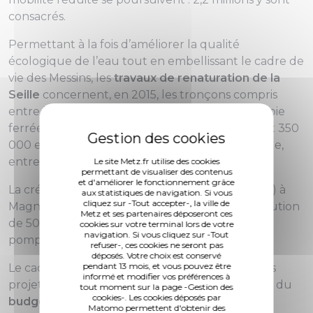
consacrés.
Permettant à la fois d’améliorer la qualité
écologique de l’eau tout en embellissant le cadre de
vie des Messins, les
travaux de renaturation de la
Seille
concernent, en 2015, les tronçons compris
entre le parc de la Seille et le passage sous la voie
ferrée, au niveau de la rue Pioche, et mobilisent 350
000 euros. Ils se dérouleront en période d’étiage,
entre juin et octobre.
Le site Metz.fr utilise des cookies
permettant de visualiser des contenus
et d'améliorer le fonctionnement grâce
La création de
jardins familiaux
(200 000 euros) à
aux statistiques de navigation. Si vous
cliquez sur -Tout accepter-, la ville de
Magny permet, dans un premier temps, l’attribution
Metz et ses partenaires déposeront ces
de 50 parcelles, sur lesquelles abris, clôtures et
cookies sur votre terminal lors de votre
navigation. Si vous cliquez sur -Tout
pompes d’arrosage sont en cours d’installation.
refuser-, ces cookies ne seront pas
déposés. Votre choix est conservé
pendant 13 mois, et vous pouvez être
Le cadre de vie des Messins bénéficiera aussi des
informé et modifier vos préférences à
projets qu’ils portent eux-mêmes dans le cadre du
tout moment sur la page -Gestion des
cookies-. Les cookies déposés par
budget participatif
, doté d’un million d’euros.
Matomo permettent d'obtenir des