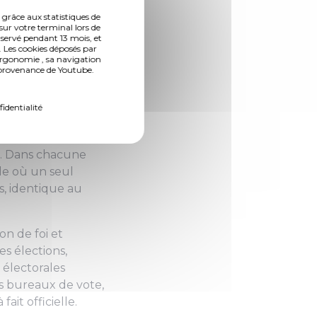
rnées.
 grâce aux statistiques de
sur votre terminal lors de
nservé pendant 13 mois, et
 des élections des
 Les cookies déposés par
djointe au maire
ergonomie , sa navigation
n provenance de Youtube.
démocratie
ctionnement de cette
fidentialité
toyenneté et aux
s. Dans chacune
ole où un seul
, identique au
on de foi et
s élections,
s électorales
es bureaux de vote,
it officielle.