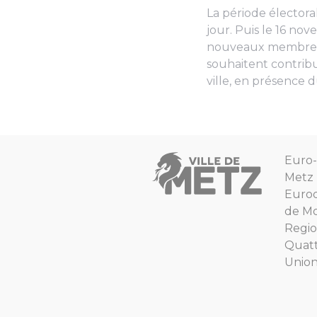
La période électora
jour. Puis le 16 nov
nouveaux membres d
souhaitent contribue
ville, en présence 
Euro-
Metz
Euro
de Mo
Regio
Quat
Unio