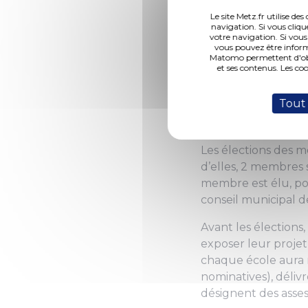
nouveau conseil mu
Le site Metz.fr utilise d
navigation. Si vous cliqu
votre navigation. Si vous
Lundi 10 octobre l’é
vous pouvez être inform
membres du prochain
Matomo permettent d'obte
et ses contenus. Les co
chargée de l’éducat
participative, ont 
Tout
instance renouvelé
devoirs civiques.
Les élections des 
d’elles, 2 membres 
membre est élu, po
conseil municipal d
Avant les élections,
exposer leur projet
chaque école aura re
nominatives), déliv
désignent des asses