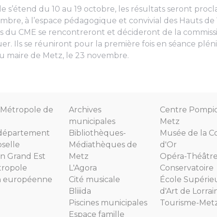
le s’étend du 10 au 19 octobre, les résultats seront proc
embre, à l’espace pédagogique et convivial des Hauts de V
u CME se rencontreront et décideront de la commission
r. Ils se réuniront pour la première fois en séance pléni
du maire de Metz, le 23 novembre.
Métropole de
Archives
Centre Pompi
municipales
Metz
département
Bibliothèques-
Musée de la C
selle
Médiathèques de
d'Or
n Grand Est
Metz
Opéra-Théâtr
tropole
L'Agora
Conservatoire
n européenne
Cité musicale
École Supérie
Bliiida
d'Art de Lorrai
Piscines municipales
Tourisme-Met
Espace famille