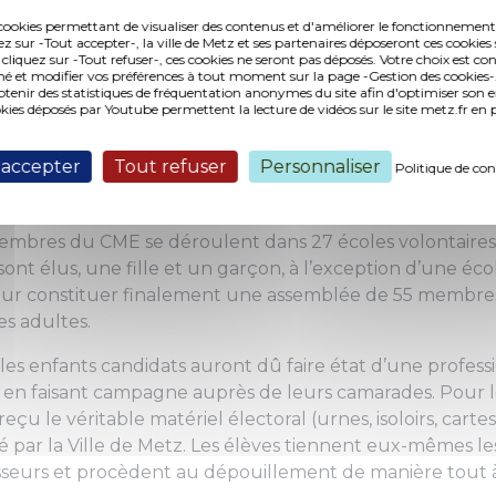
nicipal des enfants. 27 écoles volontaires sont conce
es cookies permettant de visualiser des contenus et d'améliorer le fonctionnement
ez sur -Tout accepter-, la ville de Metz et ses partenaires déposeront ces cookies 
 cliquez sur -Tout refuser-, ces cookies ne seront pas déposés. Votre choix est co
cole des Iles, rue Saint-Vincent, a donné le coup d'envoi
é et modifier vos préférences à tout moment sur la page -Gestion des cookies-.
 Conseil municipal des enfants (CME). Danielle Bori, a
nir des statistiques de fréquentation anonymes du site afin d'optimiser son 
okies déposés par Youtube permettent la lecture de vidéos sur le site metz.fr e
ion, et Thomas Scuderi, adjoint au maire chargé de la 
à cette occasion exposé aux élèves les objectifs et le fon
 accepter
Tout refuser
Personnaliser
Politique de con
e en cette rentrée. Une manière d'apprentissage à la ci
membres du CME se déroulent dans 27 écoles volontaire
sont élus, une fille et un garçon, à l’exception d’une éc
ur constituer finalement une assemblée de 55 membres
es adultes.
 les enfants candidats auront dû faire état d’une professi
 en faisant campagne auprès de leurs camarades. Pour le
çu le véritable matériel électoral (urnes, isoloirs, carte
ré par la Ville de Metz. Les élèves tiennent eux-mêmes l
seurs et procèdent au dépouillement de manière tout à fa