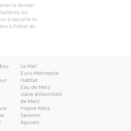
lamés le dernier
allières, les
 à laquelle ils
ère à l’hôtel de
dou-
Le Met’
Euro-Métropole
our
Habitat
Eau de Metz
e
Usine d'électricité
de Metz
ure
Inspire-Metz
ne
Saremm
z
Aguram