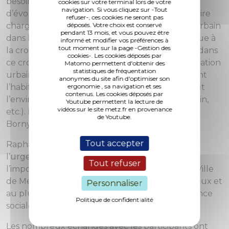
besoins des habitants, besoins qui ne cessent
cookies sur votre terminal lors de votre
navigation. Si vous cliquez sur -Tout
d’évoluer » affirme Selima Saadi, adjointe au maire
refuser-, ces cookies ne seront pas
chargée du logement et du renouvellement urbain
déposés. Votre choix est conservé
pendant 13 mois, et vous pouvez être
dans les quartiers prioritaires. L’urbanisme se situe à
informé et modifier vos préférences à
tout moment sur la page -Gestion des
la croisée de nombreuses thématiques et c’est dans
cookies-. Les cookies déposés par
ce croisement que la Ville s’inscrit pour la rénovation
Matomo permettent d'obtenir des
statistiques de fréquentation
urbaine des quartiers prioritaires. Non seulement
anonymes du site afin d'optimiser son
l’habitat est pris en compte mais également tout
ergonomie , sa navigation et ses
contenus. Les cookies déposés par
l’environnement (services, écoles, paysage urbain,
Youtube permettent la lecture de
vidéos sur le site metz.fr en provenance
etc.). La cour du Languedoc ou le clos des Lys à
de Youtube.
Borny en constituent des exemples éloquents !
Tout accepter
Raphaël Pitti, conseiller municipal délégué à
l’urgence sociale, a, quant à lui, souligné
Tout refuser
l’importance de la solidarité et la volonté de la Ville
de Metz et de son CCAS, d’accompagner au mieux et
Personnaliser
au plus juste les personnes en situation d’urgence
Politique de confidentialité
sociale.
Les nombreux échanges avec les participants ont