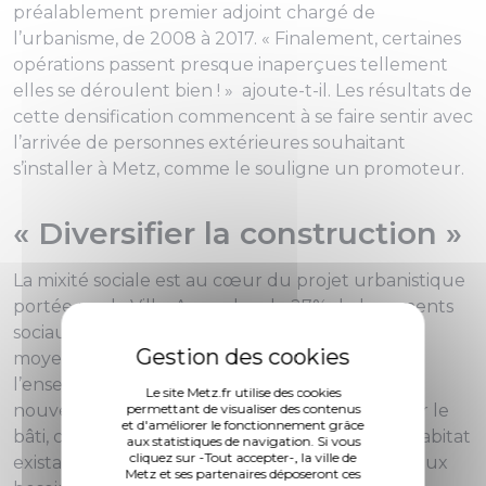
préalablement premier adjoint chargé de
l’urbanisme, de 2008 à 2017. « Finalement, certaines
opérations passent presque inaperçues tellement
elles se déroulent bien ! » ajoute-t-il. Les résultats de
cette densification commencent à se faire sentir avec
l’arrivée de personnes extérieures souhaitant
s’installer à Metz, comme le souligne un promoteur.
« Diversifier la construction »
La mixité sociale est au cœur du projet urbanistique
portée par la Ville. Avec plus de 27% de logements
sociaux, la Ville de Metz se situe au-dessus de la
moyenne nationale et travaille de concert avec
l’ensemble des bailleurs sociaux sur toutes les
Le site Metz.fr utilise des cookies
nouvelles opérations d’urbanisme. « Harmoniser le
permettant de visualiser des contenus
et d'améliorer le fonctionnement grâce
bâti, c’est diversifier la construction, concilier l’habitat
aux statistiques de navigation. Si vous
cliquez sur -Tout accepter-, la ville de
existant et l’habitat neuf et surtout, répondre aux
Metz et ses partenaires déposeront ces