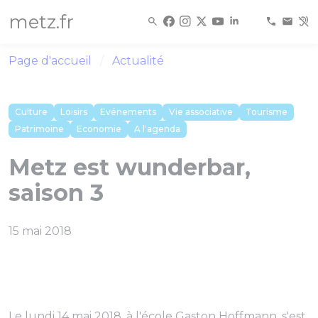
Panneau de gestion des cookies
metz.fr
Page d'accueil
Actualité
Culture
Loisirs
Evénements
Vie associative
Tourisme
Patrimoine
Economie
A l'agenda
Metz est wunderbar,
saison 3
15 mai 2018
Le lundi 14 mai 2018, à l'école Gaston Hoffmann, s'est