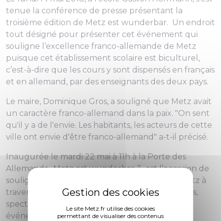
tenue la conférence de presse présentant la
troisième édition de Metz est wunderbar. Un endroit
tout désigné pour présenter cet événement qui
souligne l’excellence franco-allemande de Metz
puisque cet établissement scolaire est biculturel,
c’est-à-dire que les cours y sont dispensés en français
et en allemand, par des enseignants des deux pays.
Le maire, Dominique Gros, a souligné que Metz avait
un caractère franco-allemand dans la paix.
"On sent
qu'il y a de l'envie. Les habitants, les acteurs de cette
ville ont envie d'être franco-allemand"
a-t-il précisé.
Inaugurée le mardi 22 mai à 11h à la Porte des
Allemands, Metz est wunderbar 3 est l’occasion de
souligner l’excellence franco-allemande de Metz à
travers des conférences, tables-rondes, concerts,
spectacles, expositions, visites guidées, ateliers,
Le site Metz.fr utilise des cookies
événements sportifs et numériques et danse.
permettant de visualiser des contenus