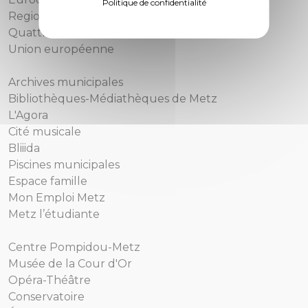
Politique de confidentialité
Region Grand Est
Quattropole
Union européenne
Archives municipales
Bibliothèques-Médiathèques de Metz
L'Agora
Cité musicale
Bliiida
Piscines municipales
Espace famille
Mon Emploi Metz
Metz l’étudiante
Centre Pompidou-Metz
Musée de la Cour d'Or
Opéra-Théâtre
Conservatoire