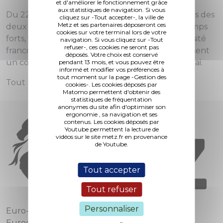
et d'améliorer le fonctionnement grâce
aux statistiques de navigation. Si vous
Du 22 au 27 mai 2018, la ville arbora les couleurs des
cliquez sur -Tout accepter-, la ville de
Metz et ses partenaires déposeront ces
deux pays et proposera divers animations et temps
cookies sur votre terminal lors de votre
forts, tels que l'Assemblée Générale de l'université
navigation. Si vous cliquez sur -Tout
refuser-, ces cookies ne seront pas
franco-allemande du 23 au 25 mai, mais également
déposés. Votre choix est conservé
un concert exceptionnel à la BAM le jeudi 24 mai.
pendant 13 mois, et vous pouvez être
informé et modifier vos préférences à
tout moment sur la page -Gestion des
Tout le programme en cliquant
ici
.
cookies-. Les cookies déposés par
Matomo permettent d'obtenir des
statistiques de fréquentation
anonymes du site afin d'optimiser son
ergonomie , sa navigation et ses
contenus. Les cookies déposés par
Youtube permettent la lecture de
vidéos sur le site metz.fr en provenance
de Youtube.
Tout accepter
Tout refuser
Personnaliser
Euro-Métropole de Metz
Eurodépartement de Moselle