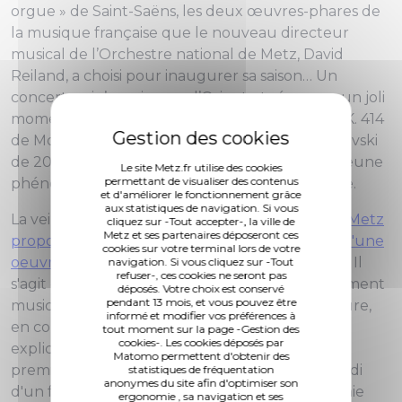
orgue » de Saint-Saëns, les deux œuvres-phares de
la musique française que le nouveau directeur
musical de l’Orchestre national de Metz, David
Reiland, a choisi pour inaugurer sa saison… Un
concert qui s’ouvrira vers l’Orient et réservera un joli
moment d’émotion : c’est en effet le Concerto K. 414
de Mozart qui, au prestigieux concours Tchaïkovski
de 2015, décida de la fulgurante carrière d’un jeune
Le site Metz.fr utilise des cookies
permettant de visualiser des contenus
phénomène du piano, nommé Lucas Debargue.
et d'améliorer le fonctionnement grâce
aux statistiques de navigation. Si vous
La veille,
jeudi 13 septembre
, la Cité musicale - Metz
cliquez sur -Tout accepter-, la ville de
Metz et ses partenaires déposeront ces
propose un nouveau concept : la découverte d'une
cookies sur votre terminal lors de votre
oeuvre célèbre au détour d'un apéro-concert
! Il
navigation. Si vous cliquez sur -Tout
refuser-, ces cookies ne seront pas
s'agit de déguster et d'apprécier un simple moment
déposés. Votre choix est conservé
pendant 13 mois, et vous pouvez être
musicale, sans code, sans protocole, en une heure,
informé et modifier vos préférences à
en compagnie de David Reiland qui en livre
tout moment sur la page -Gestion des
cookies-. Les cookies déposés par
explications et clés de compréhension. Cette
Matomo permettent d'obtenir des
première est consacrée au Prélude à l'après-midi
statistiques de fréquentation
anonymes du site afin d'optimiser son
d'un fauve de Claude Debussy et à la Symphonie
ergonomie , sa navigation et ses