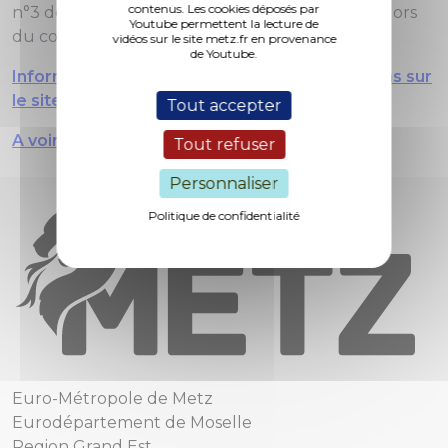
contenus. Les cookies déposés par
n°3 de Camille Saint-Saens, joués le lendemain lors
Youtube permettent la lecture de
du concert d'ouverture.
vidéos sur le site metz.fr en provenance
de Youtube.
Informations complémentaires et réservations sur
le site de la Cité musicale - Metz
Tout accepter
A voir : le portrait en vidéo de David Reiland
Tout refuser
Personnaliser
Politique de confidentialité
Euro-Métropole de Metz
Eurodépartement de Moselle
Region Grand Est