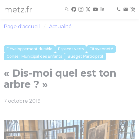
Panneau de gestion des cookies
metz.fr
Page d'accueil
Actualité
Développement durable
Espaces verts
Citoyenneté
Conseil Municipal des Enfants
Budget Participatif
« Dis-moi quel est ton
arbre ? »
7 octobre 2019