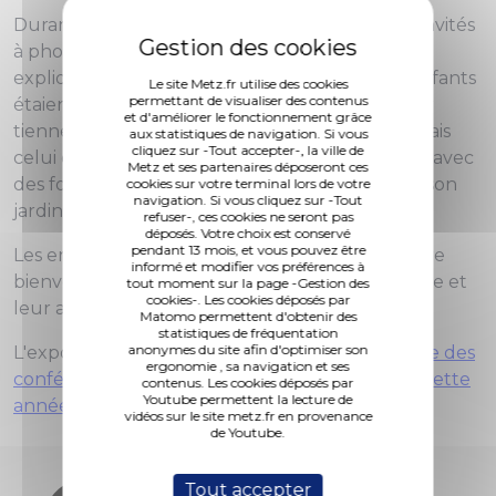
Durant les vacances d’été, les enfants ont été invités
à photographier un arbre ou des arbres en
expliquant leur choix. Aucune consigne : les enfants
Le site Metz.fr utilise des cookies
permettant de visualiser des contenus
étaient libres d'exposer le ou les arbres qui leur
et d'améliorer le fonctionnement grâce
tiennent à cœur. Peut-être pas le plus beau mais
aux statistiques de navigation. Si vous
cliquez sur -Tout accepter-, la ville de
celui ou ceux qu'ils aiment : un arbre à cabane, avec
Metz et ses partenaires déposeront ces
des formes étranges, avec des fruits, l'arbre de son
cookies sur votre terminal lors de votre
navigation. Si vous cliquez sur -Tout
jardin ou de son école…
refuser-, ces cookies ne seront pas
déposés. Votre choix est conservé
pendant 13 mois, et vous pouvez être
Les enfants mettent ainsi en lumière, de manière
informé et modifier vos préférences à
bienveillante et originale, leur vision de la nature et
tout moment sur la page -Gestion des
cookies-. Les cookies déposés par
leur attachement à sa préservation.
Matomo permettent d'obtenir des
statistiques de fréquentation
anonymes du site afin d'optimiser son
L'exposition est proposée dans le cadre du
cycle des
ergonomie , sa navigation et ses
conférences sur la biodiversité dont le thème, cette
contenus. Les cookies déposés par
Youtube permettent la lecture de
année, est la forêt.
vidéos sur le site metz.fr en provenance
de Youtube.
Tout accepter