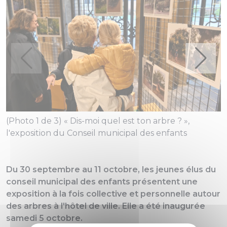
(Photo 1 de 3) « Dis-moi quel est ton arbre ? »,
(
l'exposition du Conseil municipal des enfants
l
Du 30 septembre au 11 octobre, les jeunes élus du
conseil municipal des enfants présentent une
exposition à la fois collective et personnelle autour
des arbres à l'hôtel de ville. Elle a été inaugurée
samedi 5 octobre.