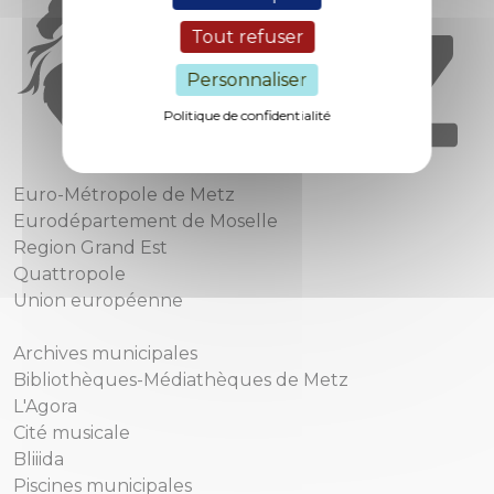
Tout refuser
Personnaliser
Politique de confidentialité
Euro-Métropole de Metz
Eurodépartement de Moselle
Region Grand Est
Quattropole
Union européenne
Archives municipales
Bibliothèques-Médiathèques de Metz
L'Agora
Cité musicale
Bliiida
Piscines municipales